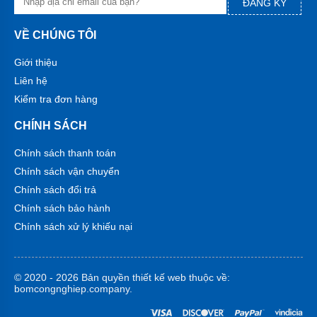
PHÁT
ĐĂNG KÝ
-
Việt
VỀ CHÚNG TÔI
Nam
Giới thiệu
Máy
bơm
Liên hệ
DAPHOVINA
-
Kiểm tra đơn hàng
Việt
Nam
CHÍNH SÁCH
Máy
Chính sách thanh toán
Bơm
HOWAKI
Chính sách vận chuyển
-
Chính sách đổi trả
Việt
Nam
Chính sách bảo hành
Chính sách xử lý khiếu nại
Máy
Bơm
HCP
-
Đài
© 2020 - 2026 Bản quyền
thiết kế web
thuộc về:
Loan
bomcongnghiep.company.
Máy