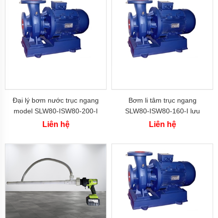
bơm
đa
tầng
cánh
Máy
bơm
bù
áp
Cứu
hỏa-
Đại lý bơm nước trục ngang
Bơm li tâm trục ngang
chữa
cháy
model SLW80-ISW80-200-I
SLW80-ISW80-160-I lưu
công suất 22 kw đẩy cao
lượng 36.1 L/s hoặc 130
Liên hệ
Liên hệ
Bơm
36.5m
m3/h
hố
móng-
bùn
thải
Tiểu
cảnh-
đài
phun