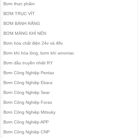
Máy
Bơm thực phẩm
bơm
HANIL
BƠM TRỤC VÍT
-
Hàn
BƠM BÁNH RĂNG
Quốc
BƠM MÀNG KHÍ NÉN
Máy
Bơm hóa chất điện 24v và 48v
bơm
HITACHI
Bơm khí hóa lỏng, bơm khí amoniac
-
Japan
Bơm dầu truyền nhiệt RY
Máy
Bơm Công Nghiệp Pentax
bơm
TSURUMI
Bơm Công Nghiệp Ebara
-
Japan
Bơm Công Nghiệp Sear
Máy
Bơm Công Nghiệp Foras
bơm
PANASONIC
Bơm Công Nghiệp Mitsuky
-
Inđô
Bơm Công Nghiệp APP
Bơm Công Nghiệp CNP
Máy