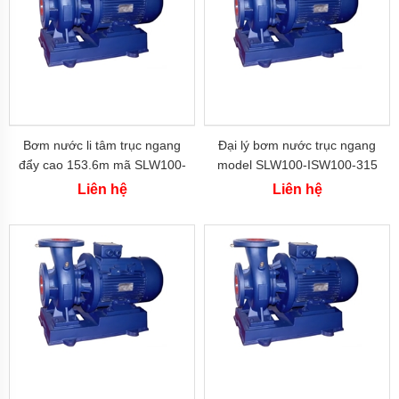
công
nghiệp
Máy
bơm
chìm
Máy
bơm
nước
Bơm nước li tâm trục ngang
Đại lý bơm nước trục ngang
thải
đẩy cao 153.6m mã SLW100-
model SLW100-ISW100-315
Máy
ISW100-350
công suất 75 kw đẩy cao
Liên hệ
Liên hệ
bơm
132m
giếng
Máy
bơm
giếng
khoan
Bơm
lưu
lượng
lớn
Máy