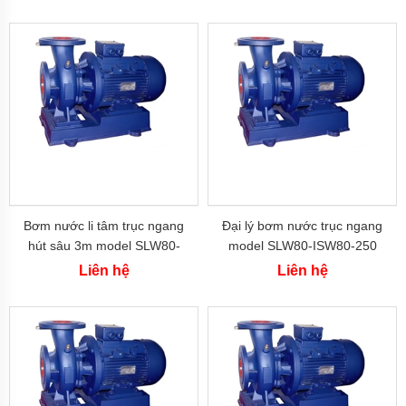
EU
Máy
bơm
ESPA
-
Tây
Ba
Nha
Máy
bơm
PEDROLLO
-
Italy
Bơm nước li tâm trục ngang
Đại lý bơm nước trục ngang
hút sâu 3m model SLW80-
model SLW80-ISW80-250
Máy
ISW80-315
hiệu suất max 65 m3/h
Liên hệ
Liên hệ
bơm
EBARA
-
Italy
Máy
bơm
STAC
-