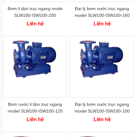
bơm
Bơm li tâm trục ngang mode
Đại lý bơm nước trục ngang
nước
inox
SLW100-ISW100-200
model SLW100-ISW100-160
hiệu suất max 130 m3/h
Liên hệ
Liên hệ
Máy
bơm
họng
súng
Bơm
nồi
hơi,
lò
hơi
Máy
bơm
nước
nóng
Bơm nước li tâm trục ngang
Đại lý bơm nước trục ngang
Máy
model SLW100-ISW100-125
model SLW100-ISW100-100
bơm
lưu lượng từ 70 m3/h - 130
công suất 5.5 kw đẩy cao
bể
Liên hệ
Liên hệ
bơi
m3/h
13.6m
Máy