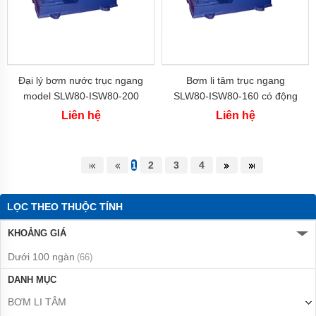
Italy
Máy
bơm
PENTAX
-
Italy
Đại lý bơm nước trục ngang
Bơm li tâm trục ngang
model SLW80-ISW80-200
SLW80-ISW80-160 có động
Máy
bơm
công suất 15 kw đẩy cao
cơ 7.5 kw đẩy cao 35m
Liên hệ
Liên hệ
MATRA
53.5m
-
italy
1
2
3
4
Máy
bơm
SEALAND
-
LỌC THEO THUỘC TÍNH
Italy
KHOẢNG GIÁ
Máy
bơm
Dưới 100 ngàn
(66)
WILO
-
DANH MỤC
Hàn
Quốc
BƠM LI TÂM