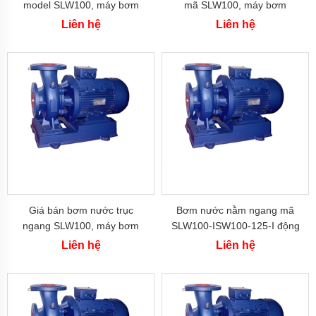
Bơm
model SLW100, máy bơm
mã SLW100, máy bơm
tăng
ISW100-250-I công suất 55
ISW100-200-I động cơ 37 kw
Liên hệ
Liên hệ
áp
kw đẩy cao 83m
cơ
Bơm
chân
không
Bơm
bán
chân
không
Máy
bơm
ly
tâm
Giá bán bơm nước trục
Bơm nước nằm ngang mã
ngang SLW100, máy bơm
SLW100-ISW100-125-I động
Máy
ISW100-160-I lưu lượng 53.3
cơ 15 kw
bơm
Liên hệ
Liên hệ
gia
L/s
đình
Máy
bơm