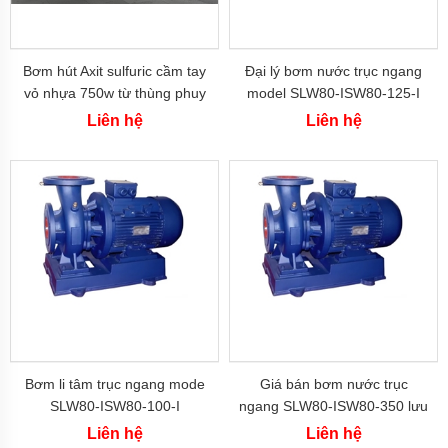
Máy
bơm
hóa
chất
Bơm hút Axit sulfuric cầm tay
Đại lý bơm nước trục ngang
Bơm
vỏ nhựa 750w từ thùng phuy
model SLW80-ISW80-125-I
định
model JDT-PP-0.75
công suất 11 kw đẩy cao
lượng
Liên hệ
Liên hệ
23.5m
Bơm
dẫn
động
từ
Máy
bơm
thùng
phuy
Hãng
máy
bơm
Bơm li tâm trục ngang mode
Giá bán bơm nước trục
Máy
SLW80-ISW80-100-I
ngang SLW80-ISW80-350 lưu
Bơm
lượng 16.7 L/s
GRUNDFOS
Liên hệ
Liên hệ
-