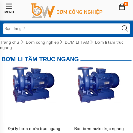
0
Trang
chủ
MENU
Lĩnh
vực
áp
dụng
Trang chủ
Bơm công nghiệp
BƠM LI TÂM
Bơm li tâm trục
ngang
Hệ
thống
BƠM LI TÂM TRỤC NGANG
phun
sương
Bơm
tăng
áp
biến
tần
Bơm
tăng
áp
điện
tử
Đại lý bơm nước trục ngang
Bán bơm nước trục ngang