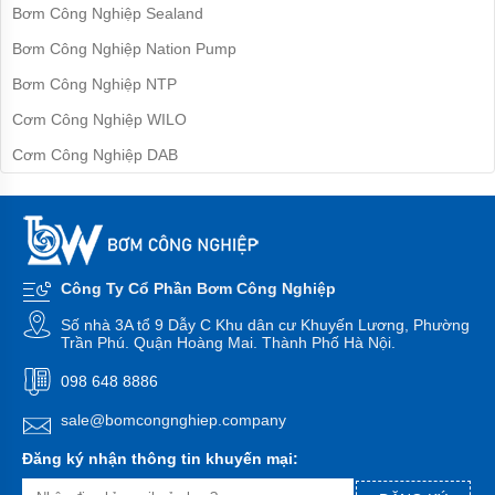
bơm
Bơm Công Nghiệp Sealand
SHIMIZU
-
Bơm Công Nghiệp Nation Pump
Inđô
Bơm Công Nghiệp NTP
Máy
bơm
Cơm Công Nghiệp WILO
SENA
-
Cơm Công Nghiệp DAB
Việt
Nam
Máy
bơm
SELTON-
Việt
Công Ty Cổ Phần Bơm Công Nghiệp
Nam
Số nhà 3A tổ 9 Dẫy C Khu dân cư Khuyến Lương, Phường
Máy
Trần Phú. Quận Hoàng Mai. Thành Phố Hà Nội.
bơm
SHINIL
098 648 8886
Việt
Nam
sale@bomcongnghiep.company
Máy
Đăng ký nhận thông tin khuyến mại:
bơm
TIẾN