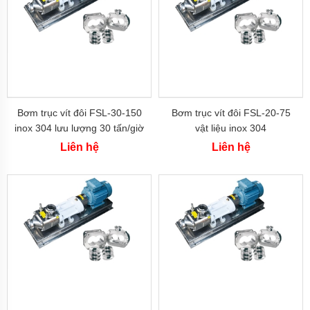
dẫn.
Bơm
tăng
áp
cơ
Bơm
chân
không
Bơm
Bơm trục vít đôi FSL-30-150
Bơm trục vít đôi FSL-20-75
bán
inox 304 lưu lượng 30 tấn/giờ
vật liệu inox 304
chân
không
Liên hệ
Liên hệ
Máy
bơm
ly
tâm
Máy
bơm
gia
đình
Máy
bơm