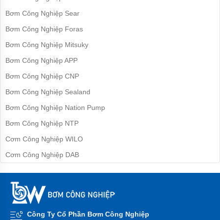
bơm
đa
Bơm Công Nghiệp Sear
tầng
cánh
Bơm Công Nghiệp Foras
Bơm Công Nghiệp Mitsuky
Máy
bơm
Bơm Công Nghiệp APP
bù
áp
Bơm Công Nghiệp CNP
Cứu
Bơm Công Nghiệp Sealand
hỏa-
chữa
Bơm Công Nghiệp Nation Pump
cháy
Bơm Công Nghiệp NTP
Bơm
hố
Cơm Công Nghiệp WILO
móng-
bùn
Cơm Công Nghiệp DAB
thải
Tiểu
cảnh-
đài
phun
Công Ty Cổ Phần Bơm Công Nghiệp