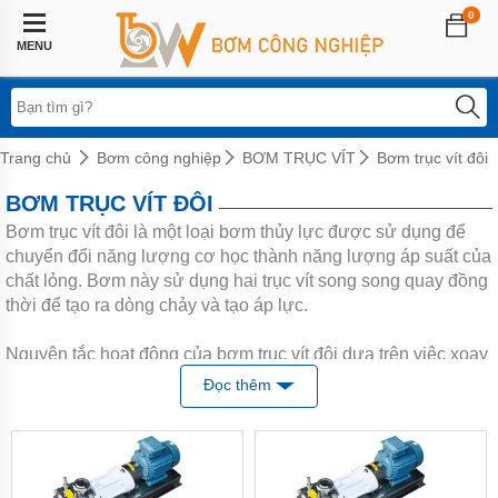
0
Trang
chủ
MENU
Lĩnh
vực
áp
dụng
Trang chủ
Bơm công nghiệp
BƠM TRỤC VÍT
Bơm trục vít đôi
Hệ
BƠM TRỤC VÍT ĐÔI
thống
phun
Bơm trục vít đôi là một loại bơm thủy lực được sử dụng để
sương
chuyển đổi năng lượng cơ học thành năng lượng áp suất của
chất lỏng. Bơm này sử dụng hai trục vít song song quay đồng
Bơm
tăng
thời để tạo ra dòng chảy và tạo áp lực.
áp
biến
tần
Nguyên tắc hoạt động của bơm trục vít đôi dựa trên việc xoay
hai trục vít đặt trong một thân bơm. Khi hai trục vít quay, chất
Đọc thêm
Bơm
lỏng được bơm từ phần hút vào phần xả của bơm thông qua
tăng
không gian giữa các vòng xoắn của trục vít. Trong quá trình
áp
điện
quay, không gian giữa các vòng xoắn liên tục thu nhỏ, tạo ra
tử
áp lực cao hơn và đẩy chất lỏng ra khỏi bơm thông qua ống