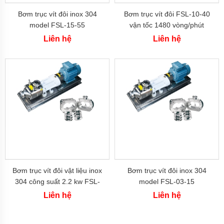
công
nghiệp
Bơm trục vít đôi inox 304
Bơm trục vít đôi FSL-10-40
model FSL-15-55
vận tốc 1480 vòng/phút
Máy
bơm
Liên hệ
Liên hệ
chìm
Máy
bơm
nước
thải
Máy
bơm
giếng
Máy
bơm
giếng
khoan
Bơm trục vít đôi vật liệu inox
Bơm trục vít đôi inox 304
Bơm
304 công suất 2.2 kw FSL-
model FSL-03-15
lưu
05-22
Liên hệ
Liên hệ
lượng
lớn
Máy