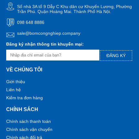
Máy
bơm
Số nhà 3A tổ 9 Dẫy C Khu dân cư Khuyến Lương, Phường
hóa
Trần Phú. Quận Hoàng Mai. Thành Phố Hà Nội.
chất
098 648 8886
Bơm
định
sale@bomcongnghiep.company
lượng
Đăng ký nhận thông tin khuyến mại:
Bơm
dẫn
ĐĂNG KÝ
động
từ
VỀ CHÚNG TÔI
Máy
bơm
Giới thiệu
thùng
phuy
Liên hệ
Kiểm tra đơn hàng
Hãng
máy
CHÍNH SÁCH
bơm
Chính sách thanh toán
Máy
Bơm
Chính sách vận chuyển
GRUNDFOS
Chính sách đổi trả
-