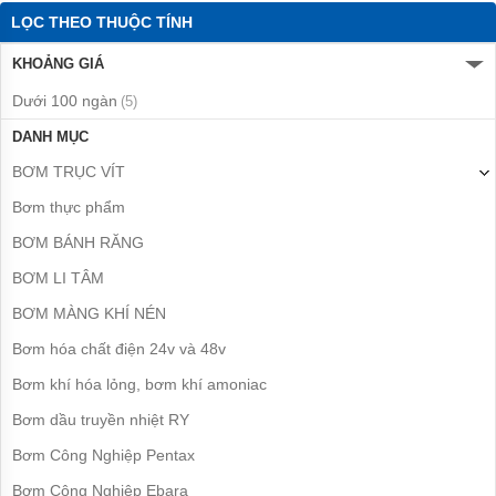
bơm
LỌC THEO THUỘC TÍNH
nước
inox
KHOẢNG GIÁ
Máy
Dưới 100 ngàn
(5)
bơm
họng
DANH MỤC
súng
BƠM TRỤC VÍT
Bơm
nồi
Bơm thực phẩm
hơi,
lò
BƠM BÁNH RĂNG
hơi
BƠM LI TÂM
Máy
BƠM MÀNG KHÍ NÉN
bơm
nước
Bơm hóa chất điện 24v và 48v
nóng
Bơm khí hóa lỏng, bơm khí amoniac
Máy
bơm
Bơm dầu truyền nhiệt RY
bể
bơi
Bơm Công Nghiệp Pentax
Máy
Bơm Công Nghiệp Ebara