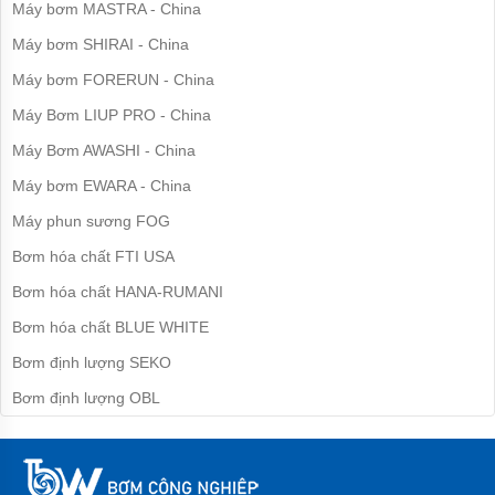
Máy bơm MASTRA - China
bơm
nước
Máy bơm SHIRAI - China
inox
Máy bơm FORERUN - China
Máy
bơm
Máy Bơm LIUP PRO - China
họng
súng
Máy Bơm AWASHI - China
Bơm
Máy bơm EWARA - China
nồi
hơi,
Máy phun sương FOG
lò
hơi
Bơm hóa chất FTI USA
Bơm hóa chất HANA-RUMANI
Máy
bơm
Bơm hóa chất BLUE WHITE
nước
nóng
Bơm định lượng SEKO
Máy
Bơm định lượng OBL
bơm
bể
bơi
Máy