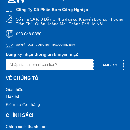
bơm
đa
Công Ty Cổ Phần Bơm Công Nghiệp
tầng
cánh
Số nhà 3A tổ 9 Dẫy C Khu dân cư Khuyến Lương, Phường
Trần Phú. Quận Hoàng Mai. Thành Phố Hà Nội.
Máy
bơm
098 648 8886
bù
áp
sale@bomcongnghiep.company
Cứu
Đăng ký nhận thông tin khuyến mại:
hỏa-
chữa
ĐĂNG KÝ
cháy
Bơm
VỀ CHÚNG TÔI
hố
móng-
Giới thiệu
bùn
thải
Liên hệ
Kiểm tra đơn hàng
Tiểu
cảnh-
đài
CHÍNH SÁCH
phun
Chính sách thanh toán