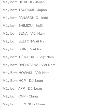
công
Mục tiêu phát triển của bơm Shimge
Máy bơm HITACHI - Japan
nghiệp
Máy bơm TSURUMI - Japan
Bằng cách thực hiện chiến lược "tăng gấp đôi", nó sẽ xây dựng
Máy
thương hiệu SHIMGE thành một thương hiệu máy bơm đẳng cấp thế
bơm
Máy bơm PANASONIC - Inđô
chìm
giới
Máy bơm SHIMIZU - Inđô
Máy
Hệ thống Giá trị của Shmige
Máy bơm SENA - Việt Nam
bơm
nước
Giá trị, đổi mới, lắng nghe, và giành chiến thắng
Máy bơm SELTON-Việt Nam
thải
Máy bơm SHINIL Việt Nam
Máy
bơm
Máy bơm TIẾN PHÁT - Việt Nam
giếng
Máy bơm DAPHOVINA - Việt Nam
Máy
bơm
Máy Bơm HOWAKI - Việt Nam
giếng
khoan
Máy Bơm HCP - Đài Loan
Máy bơm APP - Đài Loan
Bơm
lưu
Máy bơm CNP - China
lượng
lớn
Máy bơm LEPONO - China
Máy