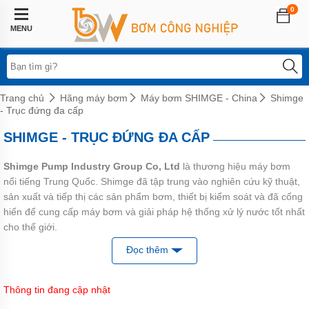
0
Trang
chủ
MENU
Lĩnh
vực
áp
dụng
Trang chủ
Hãng máy bơm
Máy bơm SHIMGE - China
Shimge
- Trục đứng đa cấp
Hệ
thống
SHIMGE - TRỤC ĐỨNG ĐA CẤP
phun
sương
Shimge Pump Industry Group Co, Ltd
là thương hiệu máy bơm
Bơm
nổi tiếng Trung Quốc. Shimge đã tập trung vào nghiên cứu kỹ thuật,
tăng
áp
sản xuất và tiếp thị các sản phẩm bơm, thiết bị kiểm soát và đã cống
biến
hiến để cung cấp máy bơm và giải pháp hệ thống xử lý nước tốt nhất
tần
cho thế giới.
Bơm
Đọc thêm
Hiện nay, công ty có năm bộ phận kinh doanh (bao gồm máy bơm
tăng
áp
chìm (nước thải - giếng khoan), bơm trục ngang công nghiệp, bơm
điện
gia đình (chân không - bán chân không), bơm đa tầng cánh trục
tử
Thông tin đang cập nhật
ngang - bơm trục đứng đa cấp, bơm ly tâm dân dụng hoặc lưu lượng