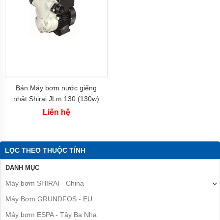
Bơm
Tính năng nổi bật
tăng
áp
cơ
Hoạt động êm ái.
Động cơ khỏe, lưu lượng nước tốt
Bơm hút đẩy đa năng, hút sâu đẩy cao
Bơm
Mẫu mã đẹp, thẩm mĩ cao, kích thước nhỏ gọn, phù hợp lắp
chân
đặt cho những nơi nhỏ hẹp
không
Sản xuất theo tiêu chuẩn công nghệ Nhật Bản
Bơm
bán
Bán Máy bơm nước giếng
chân
nhật Shirai JLm 130 (130w)
không
Liên hệ
Máy
bơm
ly
tâm
LỌC THEO THUỘC TÍNH
Máy
DANH MỤC
bơm
gia
Máy bơm SHIRAI - China
đình
Máy Bơm GRUNDFOS - EU
Máy
bơm
Máy bơm ESPA - Tây Ba Nha