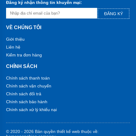
Máy
Đăng ký nhận thông tin khuyến mại:
bơm
hóa
ĐĂNG KÝ
chất
Bơm
VỀ CHÚNG TÔI
định
lượng
Giới thiệu
Bơm
Liên hệ
dẫn
Kiểm tra đơn hàng
động
từ
CHÍNH SÁCH
Máy
bơm
Chính sách thanh toán
thùng
Chính sách vận chuyển
phuy
Chính sách đổi trả
Hãng
Chính sách bảo hành
máy
bơm
Chính sách xử lý khiếu nại
Máy
Bơm
GRUNDFOS
© 2020 - 2026 Bản quyền
thiết kế web
thuộc về:
-