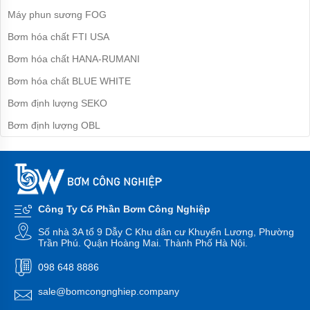
bơm
Máy phun sương FOG
đa
tầng
Bơm hóa chất FTI USA
cánh
Bơm hóa chất HANA-RUMANI
Máy
bơm
Bơm hóa chất BLUE WHITE
bù
áp
Bơm định lượng SEKO
Cứu
Bơm định lượng OBL
hỏa-
chữa
cháy
Bơm
hố
móng-
Công Ty Cổ Phần Bơm Công Nghiệp
bùn
thải
Số nhà 3A tổ 9 Dẫy C Khu dân cư Khuyến Lương, Phường
Trần Phú. Quận Hoàng Mai. Thành Phố Hà Nội.
Tiểu
cảnh-
098 648 8886
đài
phun
sale@bomcongnghiep.company