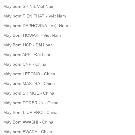
bơm
Máy bơm SHINIL Việt Nam
nước
inox
Máy bơm TIẾN PHÁT - Việt Nam
Máy
Máy bơm DAPHOVINA - Việt Nam
bơm
họng
Máy Bơm HOWAKI - Việt Nam
súng
Máy Bơm HCP - Đài Loan
Bơm
Máy bơm APP - Đài Loan
nồi
hơi,
Máy bơm CNP - China
lò
hơi
Máy bơm LEPONO - China
Máy
Máy bơm MASTRA - China
bơm
nước
Máy bơm SHIMGE - China
nóng
Máy bơm FORERUN - China
Máy
bơm
Máy Bơm LIUP PRO - China
bể
bơi
Máy Bơm AWASHI - China
Máy bơm EWARA - China
Máy