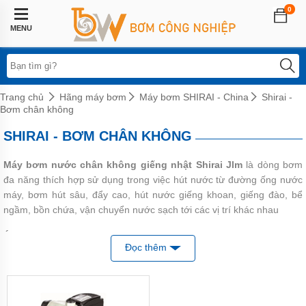
0
Trang
chủ
MENU
Lĩnh
vực
áp
dụng
Trang chủ
Hãng máy bơm
Máy bơm SHIRAI - China
Shirai -
Bơm chân không
Hệ
thống
SHIRAI - BƠM CHÂN KHÔNG
phun
sương
Máy bơm nước chân không giếng nhật Shirai Jlm
là dòng bơm
Bơm
đa năng thích hợp sử dụng trong việc hút nước từ đường ống nước
tăng
áp
máy, bơm hút sâu, đẩy cao, hút nước giếng khoan, giếng đào, bể
biến
ngầm, bồn chứa, vận chuyển nước sạch tới các vị trí khác nhau
tần
Ứng dụng
Bơm
Đọc thêm
tăng
Hút giếng khơi, giếng đào, giếng khoan có độ sâu tối đa 9m
áp
điện
Hút nước đường ống nhà máy nước
tử
Hút nước bể ngầm...