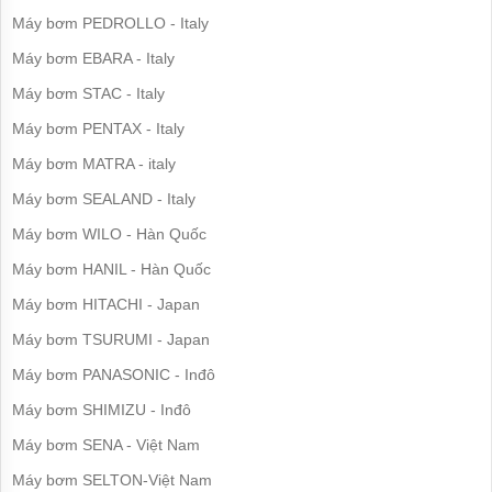
công
nghiệp
Máy bơm PEDROLLO - Italy
Máy
Máy bơm EBARA - Italy
bơm
chìm
Máy bơm STAC - Italy
Máy bơm PENTAX - Italy
Máy
bơm
Máy bơm MATRA - italy
nước
thải
Máy bơm SEALAND - Italy
Máy
Máy bơm WILO - Hàn Quốc
bơm
giếng
Máy bơm HANIL - Hàn Quốc
Máy
Máy bơm HITACHI - Japan
bơm
giếng
Máy bơm TSURUMI - Japan
khoan
Máy bơm PANASONIC - Inđô
Bơm
Máy bơm SHIMIZU - Inđô
lưu
lượng
Máy bơm SENA - Việt Nam
lớn
Máy bơm SELTON-Việt Nam
Máy