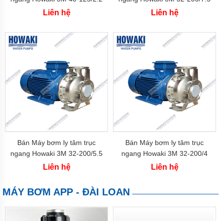
công
(2.2 kw)
(7.5 kw)
Liên hệ
Liên hệ
nghiệp
Bơm
thực
phẩm
BƠM
TRỤC
VÍT
BƠM
BÁNH
RĂNG
BƠM
Bán Máy bơm ly tâm trục
Bán Máy bơm ly tâm trục
LI
TÂM
ngang Howaki 3M 32-200/5.5
ngang Howaki 3M 32-200/4
(5.5 kw)
(4 kw)
Liên hệ
Liên hệ
BƠM
MÀNG
KHÍ
MÁY BƠM APP - ĐÀI LOAN
NÉN
Bơm
hóa