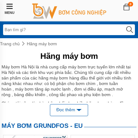
0
Trang
chủ
MENU
Lĩnh
vực
áp
dụng
Trang chủ
Hãng máy bơm
Hệ
Hãng máy bơm
thống
phun
sương
Máy bơm Hà Nội là nhà cung cấp máy bơm trực tuyến lớn nhất tại
Hà Nội và các tỉnh khu vực phía bắc. Chúng tôi cung cấp rất nhiều
Bơm
sản phẩm của các hãng máy bơm hàng đầu thế giới với nhiều tính
tăng
năng khác nhau như: có bộ phận cho bơm chìm , bơm tuần
áp
hoàn , máy bơm tăng áp nước lạnh , đơn vị điều áp, mạch mở
biến
rộng , bảng điều khiển , công tắc phao và phụ kiện bơm .
tần
Chúng tôi cũng là nhà phân phối cho nhiều hãng bơm hàng đầu
Châu Âu trong các lĩnh vực khác nhau tại Việt Nam bao gồm
Bơm
Đọc thêm
tăng
Pedrollo, Wilo, Pentax, Hitachi,
áp
Sealand, Hanil, DAB, APP, Panasonic và Ebara.
điện
MÁY BƠM GRUNDFOS - EU
Nếu bạn không thể nhìn thấy các mục bạn yêu cầu trong menu bên
tử
trái hoặc ở trên, hoặc bạn chỉ đơn giản là yêu cầu báo giá cho một