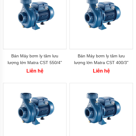
PHÁT
-
Việt
Nam
Máy
bơm
DAPHOVINA
-
Việt
Nam
Bán Máy bơm ly tâm lưu
Bán Máy bơm ly tâm lưu
Máy
lượng lớn Matra CST 550/4"
lượng lớn Matra CST 400/3"
Bơm
(4 kw)
(3 kw)
Liên hệ
Liên hệ
HOWAKI
-
Việt
Nam
Máy
Bơm
HCP
-
Đài
Loan
Máy