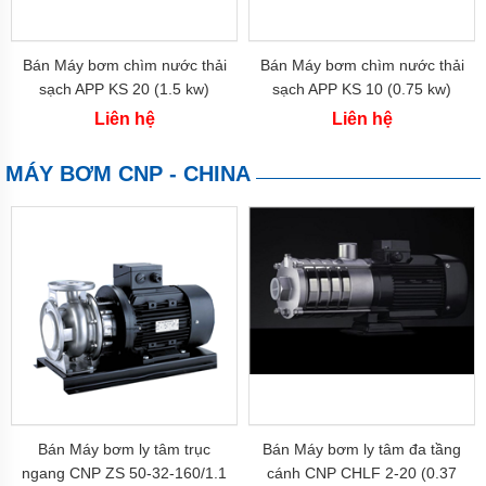
Nghiệp
Sear
Bơm
Bán Máy bơm chìm nước thải
Bán Máy bơm chìm nước thải
Công
sạch APP KS 20 (1.5 kw)
sạch APP KS 10 (0.75 kw)
Nghiệp
Foras
Liên hệ
Liên hệ
Bơm
Công
MÁY BƠM CNP - CHINA
Nghiệp
Mitsuky
Bơm
Công
Nghiệp
APP
Bơm
Công
Nghiệp
CNP
Bơm
Công
Bán Máy bơm ly tâm trục
Bán Máy bơm ly tâm đa tầng
Nghiệp
ngang CNP ZS 50-32-160/1.1
cánh CNP CHLF 2-20 (0.37
Sealand