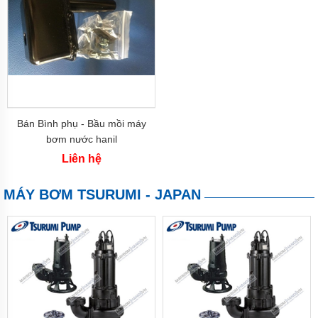
China
Máy
bơm
EWARA
-
China
Máy
phun
sương
Bán Bình phụ - Bầu mồi máy
FOG
bơm nước hanil
Bơm
Liên hệ
hóa
chất
FTI
MÁY BƠM TSURUMI - JAPAN
USA
Bơm
hóa
chất
HANA-
RUMANI
Bơm
hóa