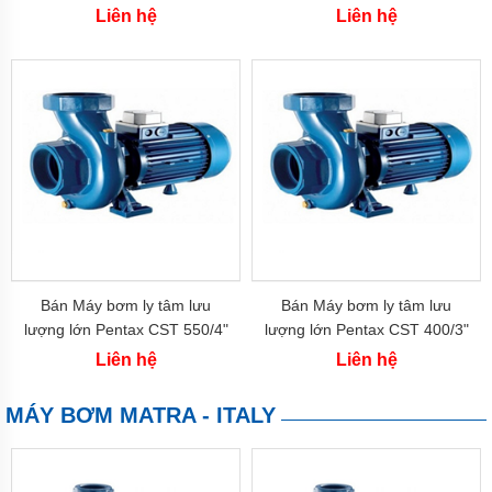
bơm
(800w)
(0.75 kw)
Liên hệ
Liên hệ
SHIMIZU
-
Inđô
Máy
bơm
SENA
-
Việt
Nam
Máy
bơm
SELTON-
Việt
Nam
Bán Máy bơm ly tâm lưu
Bán Máy bơm ly tâm lưu
lượng lớn Pentax CST 550/4"
lượng lớn Pentax CST 400/3"
Máy
bơm
(4 kw)
(3 kw)
Liên hệ
Liên hệ
SHINIL
Việt
Nam
MÁY BƠM MATRA - ITALY
Máy
bơm
TIẾN