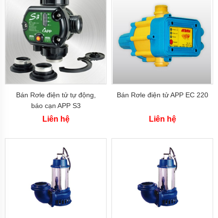
chất
điện
24v
và
48v
Bơm
khí
hóa
lỏng,
bơm
khí
Bán Rơle điện tử tự động,
Bán Rơle điện tử APP EC 220
amoniac
báo cạn APP S3
Liên hệ
Liên hệ
Bơm
Công
Nghiệp
Pentax
Bơm
Công
Nghiệp
Ebara
Bơm
Công