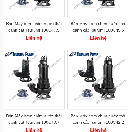
chất
BLUE
WHITE
Bơm
Bán Máy bơm chìm nước thải
Bán Máy bơm chìm nước thải
định
cánh cắt Tsurumi 100C47.5
cánh cắt Tsurumi 100C45.5
lượng
(7.5kw)
(5.5kw)
SEKO
Liên hệ
Liên hệ
Bơm
định
lượng
OBL
Bình
áp
VAREM
-
italy
AQUAFILL
-
Bán Máy bơm chìm nước thải
Bán Máy bơm chìm nước thải
italy
cánh cắt Tsurumi 100C43.7
cánh cắt Tsurumi 100C42.2
(3.7kw)
(2.2kw)
Liên hệ
Liên hệ
WILO