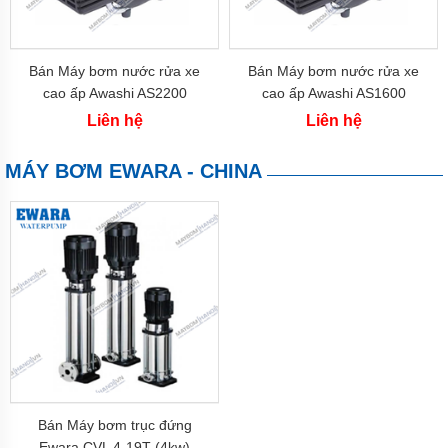
Bán Máy bơm nước rửa xe
Bán Máy bơm nước rửa xe
cao ấp Awashi AS2200
cao ấp Awashi AS1600
(2.2kw)
(1.6kw)
Liên hệ
Liên hệ
MÁY BƠM EWARA - CHINA
Bán Máy bơm trục đứng
Ewara CVL 4-19T (4kw)