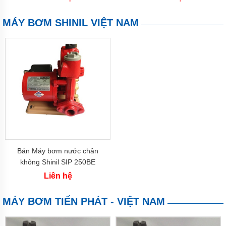
-
italy
MÁY BƠM SHINIL VIỆT NAM
Phụ
kiện
Phụ
kiện
bơm
Hanil
Phụ
kiện
bơm
Wilo
Phớt
Bán Máy bơm nước chân
máy
không Shinil SIP 250BE
bơm
nước
(250w)
Liên hệ
Phao
điện
MÁY BƠM TIẾN PHÁT - VIỆT NAM
Rơ
le