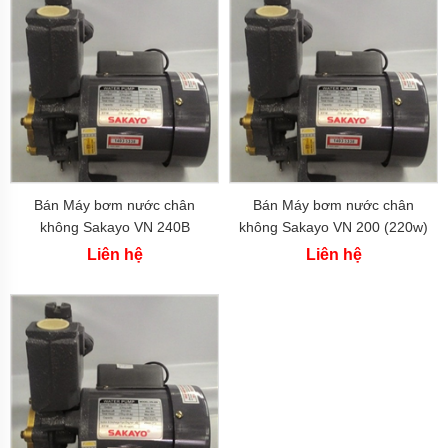
áp
lực
Rơle
điện
tử-
báo
cạn
Van
một
chiều
Bán Máy bơm nước chân
Bán Máy bơm nước chân
không Sakayo VN 240B
không Sakayo VN 200 (220w)
Xuất
(240w)
Xứ
Liên hệ
Liên hệ
Máy
bơm
Ý
-
Italy
Máy
bơm
Nhật
Bản