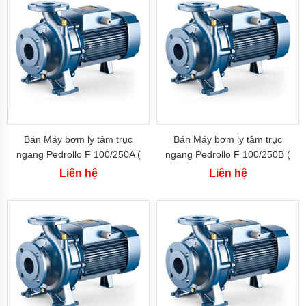
bơm
đa
tầng
cánh
Máy
bơm
bù
áp
Cứu
hỏa-
Bán Máy bơm ly tâm trục
Bán Máy bơm ly tâm trục
chữa
cháy
ngang Pedrollo F 100/250A (
ngang Pedrollo F 100/250B (
75kw-100hp)
55kw-75hp)
Liên hệ
Liên hệ
Bơm
hố
móng-
bùn
thải
Tiểu
cảnh-
đài
phun