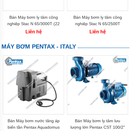
Máy
bơm
HANIL
Bán Máy bơm ly tâm công
Bán Máy bơm ly tâm công
-
Hàn
nghiệp Stac N 65/3000T (22
nghiệp Stac N 65/2500T
Quốc
kw)
(18.5 kw)
Liên hệ
Liên hệ
Máy
bơm
MÁY BƠM PENTAX - ITALY
HITACHI
-
Japan
Máy
bơm
TSURUMI
-
Japan
Máy
bơm
PANASONIC
-
Inđô
Bán Máy bơm nước tăng áp
Bán Máy bơm ly tâm lưu
Máy
biến tần Pentax Aquadomus
lượng lớn Pentax CST 100/2"