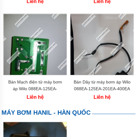
Liên hệ
Liên hệ
-
China
Máy
bơm
SHIMGE
-
China
Máy
bơm
FORERUN
-
China
Máy
Bán Mạch điện tử máy bơm
Bán Dây từ máy bơm áp Wilo
Bơm
áp Wilo 088EA-125EA-
088EA-125EA-201EA-400EA
LIUP
201EA-400EA
PRO
Liên hệ
Liên hệ
-
China
MÁY BƠM HANIL - HÀN QUỐC
Máy
Bơm
AWASHI
-