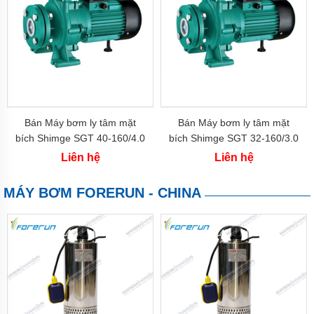
bơm
cứu
hỏa
Bơm
định
lượng
Bơm
định
Bán Máy bơm ly tâm mặt
Bán Máy bơm ly tâm mặt
lượng
bích Shimge SGT 40-160/4.0
bích Shimge SGT 32-160/3.0
NIKISO
(4kw-5hp)
(3kw-4hp)
Liên hệ
Liên hệ
Tin
tức
MÁY BƠM FORERUN - CHINA
Liên
hệ