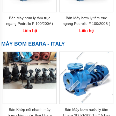
Máy
bơm
hóa
chất
Bán Máy bơm ly tâm trục
Bán Máy bơm ly tâm trục
Bơm
ngang Pedrollo F 100/200A (
ngang Pedrollo F 100/200B (
định
45kw-60hp)
37kw-50hp)
lượng
Liên hệ
Liên hệ
Bơm
MÁY BƠM EBARA - ITALY
dẫn
động
từ
Máy
bơm
thùng
phuy
Hãng
máy
bơm
Máy
Bơm
Bán Khớp nối nhanh máy
Bán Máy bơm nước ly tâm
GRUNDFOS
bơm chìm nước thải Ebara
Ebara 3D 50-200/15 (15 kw)
-