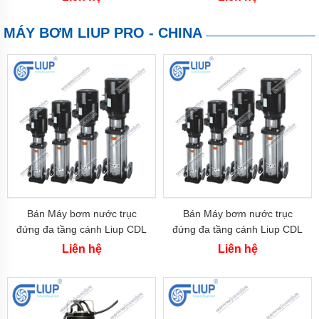
MÁY BƠM LIUP PRO - CHINA
Bán Máy bơm nước trục
Bán Máy bơm nước trục
đứng đa tầng cánh Liup CDL
đứng đa tầng cánh Liup CDL
12-12 (7.5 kw-10 hp)
8-16 (5.5 kw-7.5 hp)
Liên hệ
Liên hệ