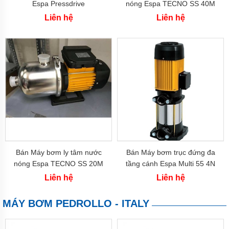
Espa Pressdrive
nóng Espa TECNO SS 40M
bơm
(550w)
nước
Liên hệ
Liên hệ
inox
Máy
bơm
họng
súng
Bơm
nồi
hơi,
lò
hơi
Máy
bơm
Bán Máy bơm ly tâm nước
Bán Máy bơm trục đứng đa
nước
nóng
nóng Espa TECNO SS 20M
tầng cánh Espa Multi 55 4N
(370w)
(2.2 kw)
Liên hệ
Liên hệ
Máy
bơm
bể
MÁY BƠM PEDROLLO - ITALY
bơi
Máy