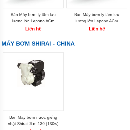
Ly
Tâm
APP
Bán Máy bơm ly tâm lưu
Bán Máy bơm ly tâm lưu
lượng lớn Lepono ACm
lượng lớn Lepono ACm
Bơm
Ly
220B4 (2.2 kw)
150B4 (1.5 kw)
Liên hệ
Liên hệ
Tâm
CNP
MÁY BƠM SHIRAI - CHINA
Bơm
Ly
Tâm
Sealand
Bơm
Ly
Tâm
Nation
Pump
Bơm
tăng
áp
Bán Máy bơm nước giếng
Bơm
nhật Shirai JLm 130 (130w)
hút