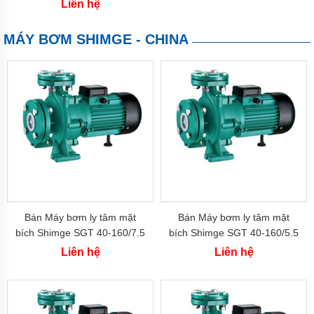
Liên hệ
chân
không
MÁY BƠM SHIMGE - CHINA
Bơm
giếng
khoan
Phụ
kiện
máy
bơm
nước
Bơm
nước
rửa
xe
Bán Máy bơm ly tâm mặt
Bán Máy bơm ly tâm mặt
bích Shimge SGT 40-160/7.5
bích Shimge SGT 40-160/5.5
Bơm
(7.5kw-10hp)
(5.5kw-7.5hp)
Liên hệ
Liên hệ
nước
gia
đình
Máy