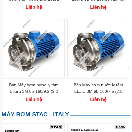
EU
LS 50
Nhập khẩu italy
Liên hệ
Liên hệ
Máy
bơm
ESPA
-
Tây
Ba
Nha
Máy
bơm
PEDROLLO
-
Italy
Máy
Bán Máy bơm nước ly tâm
Bán Máy bơm nước ly tâm
bơm
Ebara 3M 65-160/9.2 (9.2
Ebara 3M 65-160/7.5 (7.5
EBARA
kw)
kw)
-
Liên hệ
Liên hệ
Italy
MÁY BƠM STAC - ITALY
Máy
bơm
STAC
-