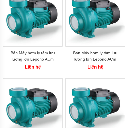
Bơm
Ly
Tâm
Pentax
Bơm
Ly
Tâm
Ebara
Bơm
Bán Máy bơm ly tâm lưu
Bán Máy bơm ly tâm lưu
Ly
lượng lớn Lepono ACm
lượng lớn Lepono ACm
Tâm
400B4 (4 kw)
300B4 (3 kw)
Sear
Liên hệ
Liên hệ
Bơm
Ly
Tâm
Foras
Bơm
Ly
Tâm
Mitsuky
Bơm