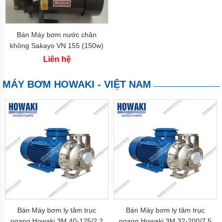
Máy
bơm
Hàn
Bán Máy bơm nước chân
Quốc
không Sakayo VN 155 (150w)
Máy
Liên hệ
bơm
Việt
Nam
MÁY BƠM HOWAKI - VIỆT NAM
Máy
bơm
Indonesia
Máy
Bơm
Đài
Loan
Máy
bơm
Trung
Quốc
Bán Máy bơm ly tâm trục
Bán Máy bơm ly tâm trục
Bơm
ngang Howaki 3M 40-125/2.2
ngang Howaki 3M 32-200/7.5