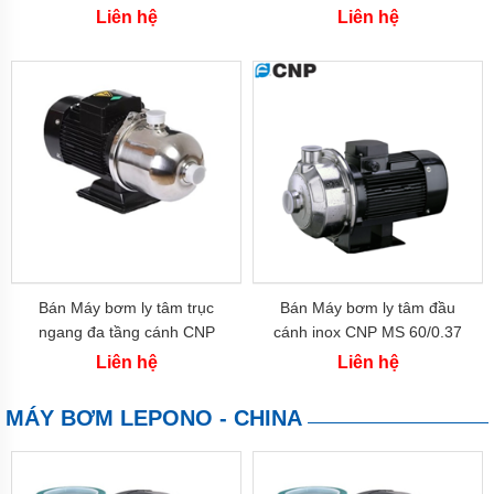
( 1.1 kw)
kw)
Liên hệ
Liên hệ
Bơm
Công
Nghiệp
Nation
Pump
Bơm
Công
Nghiệp
NTP
Cơm
Công
Nghiệp
WILO
Bán Máy bơm ly tâm trục
Bán Máy bơm ly tâm đầu
Cơm
ngang đa tầng cánh CNP
cánh inox CNP MS 60/0.37
Công
CHL 2-20 (0.37 kw)
(0.37 kw)
Liên hệ
Liên hệ
Nghiệp
DAB
MÁY BƠM LEPONO - CHINA
Bơm
ly
tâm