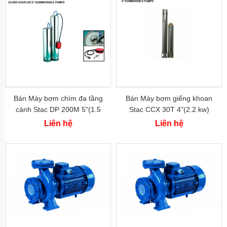
Italy
Máy
bơm
PENTAX
-
Italy
Máy
bơm
MATRA
-
Bán Máy bơm chìm đa tầng
Bán Máy bơm giếng khoan
italy
cánh Stac DP 200M 5"(1.5
Stac CCX 30T 4"(2.2 kw)
kw)
Máy
Liên hệ
Liên hệ
bơm
SEALAND
-
Italy
Máy
bơm
WILO
-
Hàn
Quốc