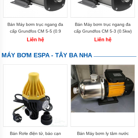
công
nghiệp
Máy
bơm
Bán Máy bơm trục ngang đa
Bán Máy bơm trục ngang đa
chìm
cấp Grundfos CM 5-5 (0.9
cấp Grundfos CM 5-3 (0.5kw)
Máy
kw)
Liên hệ
Liên hệ
bơm
nước
thải
MÁY BƠM ESPA - TÂY BA NHA
Máy
bơm
giếng
Máy
bơm
giếng
khoan
Bơm
lưu
lượng
lớn
Bán Rơle điện tử, báo cạn
Bán Máy bơm ly tâm nước
Máy