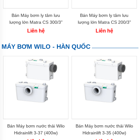
bơm
APP
-
Bán Máy bơm ly tâm lưu
Bán Máy bơm ly tâm lưu
Đài
lượng lớn Matra CS 300/3"
lượng lớn Matra CS 200/3"
Loan
(2.2 kw)
(1.5 kw)
Liên hệ
Liên hệ
Máy
bơm
CNP
MÁY BƠM WILO - HÀN QUỐC
-
China
Máy
bơm
LEPONO
-
China
Máy
bơm
MASTRA
-
China
Bán Máy bơm nước thải Wilo
Bán Máy bơm nước thải Wilo
Máy
Hidrainlift 3-37 (400w)
Hidrainlift 3-35 (400w)
bơm
SHIRAI