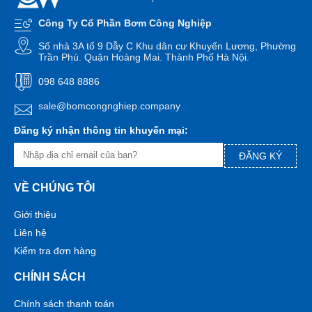
bơm
đa
Công Ty Cổ Phần Bơm Công Nghiệp
tầng
cánh
Số nhà 3A tổ 9 Dẫy C Khu dân cư Khuyến Lương, Phường
Trần Phú. Quận Hoàng Mai. Thành Phố Hà Nội.
Máy
bơm
098 648 8886
bù
áp
sale@bomcongnghiep.company
Cứu
Đăng ký nhận thông tin khuyến mại:
hỏa-
chữa
ĐĂNG KÝ
cháy
Bơm
VỀ CHÚNG TÔI
hố
móng-
Giới thiệu
bùn
thải
Liên hệ
Kiểm tra đơn hàng
Tiểu
cảnh-
đài
CHÍNH SÁCH
phun
Chính sách thanh toán