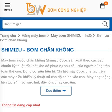
0
Trang
chủ
MENU
Lĩnh
vực
áp
dụng
Trang chủ
Hãng máy bơm
Máy bơm SHIMIZU - Inđô
Shimizu -
Bơm chân không
Hệ
thống
SHIMIZU - BƠM CHÂN KHÔNG
phun
sương
Máy bơm nước chân không Shimizu được sản xuất theo các tiêu
Bơm
chuẩn kỹ thuật rất khắt khe để phục vụ nhu cầu của người dùng trên
tăng
áp
toàn thế giới. Động cơ siêu bền bỉ. Chi tiết máy được chế tạo trên
biến
các máy điều khiển kỹ thuật số cho độ chính xác cao. Máy hoạt động
tần
liên tục 24h, với sức hút, đẩy lớn, chạy cực êm.
Bơm
Đọc thêm
Trục máy bằng thép không gỉ, chống mài mòn, duy trì bền bỉ
tăng
áp
khi tác động với phớt
điện
Buồng bơm bọc đồng, giúp bánh công tác không bị gỉ sét
tử
Thông tin đang cập nhật
Rơ le nhiệt bảo vệ động cơ, cùng 3 cánh quạt làm mát mô tơ,