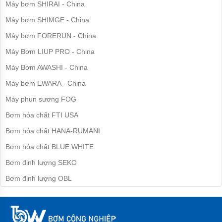
Máy bơm SHIRAI - China
bơm
nước
Máy bơm SHIMGE - China
inox
Máy bơm FORERUN - China
Máy
bơm
Máy Bơm LIUP PRO - China
họng
súng
Máy Bơm AWASHI - China
Bơm
Máy bơm EWARA - China
nồi
hơi,
Máy phun sương FOG
lò
hơi
Bơm hóa chất FTI USA
Bơm hóa chất HANA-RUMANI
Máy
bơm
Bơm hóa chất BLUE WHITE
nước
nóng
Bơm định lượng SEKO
Máy
Bơm định lượng OBL
bơm
bể
bơi
Máy