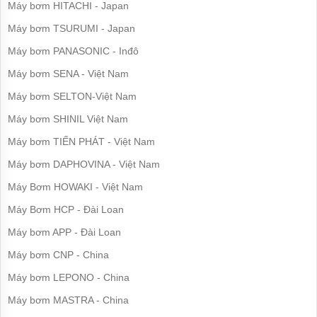
công
Máy bơm HITACHI - Japan
nghiệp
Máy bơm TSURUMI - Japan
Máy
bơm
Máy bơm PANASONIC - Inđô
chìm
Máy bơm SENA - Việt Nam
Máy
Máy bơm SELTON-Việt Nam
bơm
nước
Máy bơm SHINIL Việt Nam
thải
Máy bơm TIẾN PHÁT - Việt Nam
Máy
bơm
Máy bơm DAPHOVINA - Việt Nam
giếng
Máy Bơm HOWAKI - Việt Nam
Máy
bơm
Máy Bơm HCP - Đài Loan
giếng
khoan
Máy bơm APP - Đài Loan
Máy bơm CNP - China
Bơm
lưu
Máy bơm LEPONO - China
lượng
lớn
Máy bơm MASTRA - China
Máy