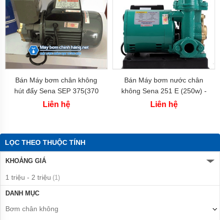
Bơm
tăng
Chúng tôi cung cấp đầy đủ các Model máy bơm gia đình Sena Việt
áp
Nam
.
Nếu bạn chưa nhìn thấy sản phẩm mà mình cần. Hãy liên hệ
cơ
ngay tới số
hotline
Tel: Đang cập nhật
hoặc gửi thông tin
Bơm
đến
email
[email protected]
cho chúng tôi ngay để nhận được sự trợ
chân
giúp.
không
Bơm
Bán Máy bơm chân không
Bán Máy bơm nước chân
bán
hút đẩy Sena SEP 375(370
không Sena 251 E (250w) -
chân
w)
Bích Đồng
không
Liên hệ
Liên hệ
Máy
bơm
ly
LỌC THEO THUỘC TÍNH
tâm
KHOẢNG GIÁ
Máy
bơm
1 triệu - 2 triệu
(1)
gia
đình
DANH MỤC
Máy
Bơm chân không
bơm