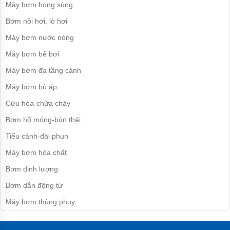
Máy bơm họng súng
bơm
nước
Bơm nồi hơi, lò hơi
inox
Máy bơm nước nóng
Máy
bơm
Máy bơm bể bơi
họng
súng
Máy bơm đa tầng cánh
Bơm
Máy bơm bù áp
nồi
hơi,
Cứu hỏa-chữa cháy
lò
hơi
Bơm hố móng-bùn thải
Tiểu cảnh-đài phun
Máy
bơm
Máy bơm hóa chất
nước
nóng
Bơm định lượng
Máy
Bơm dẫn động từ
bơm
bể
Máy bơm thùng phuy
bơi
Máy