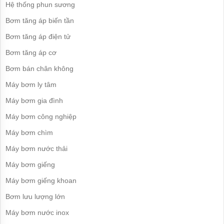
công
Hệ thống phun sương
nghiệp
Bơm tăng áp biến tần
Máy
bơm
Bơm tăng áp điện tử
chìm
Bơm tăng áp cơ
Máy
Bơm bán chân không
bơm
nước
Máy bơm ly tâm
thải
Máy bơm gia đình
Máy
bơm
Máy bơm công nghiệp
giếng
Máy bơm chìm
Máy
bơm
Máy bơm nước thải
giếng
khoan
Máy bơm giếng
Bơm
Máy bơm giếng khoan
lưu
lượng
Bơm lưu lượng lớn
lớn
Máy bơm nước inox
Máy