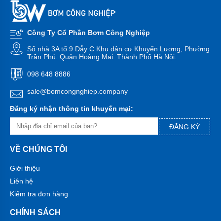
bơm
đa
tầng
cánh
Công Ty Cổ Phần Bơm Công Nghiệp
Máy
Số nhà 3A tổ 9 Dẫy C Khu dân cư Khuyến Lương, Phường
bơm
Trần Phú. Quận Hoàng Mai. Thành Phố Hà Nội.
bù
áp
098 648 8886
Cứu
sale@bomcongnghiep.company
hỏa-
chữa
Đăng ký nhận thông tin khuyến mại:
cháy
ĐĂNG KÝ
Bơm
hố
móng-
VỀ CHÚNG TÔI
bùn
thải
Giới thiệu
Tiểu
Liên hệ
cảnh-
Kiểm tra đơn hàng
đài
phun
CHÍNH SÁCH