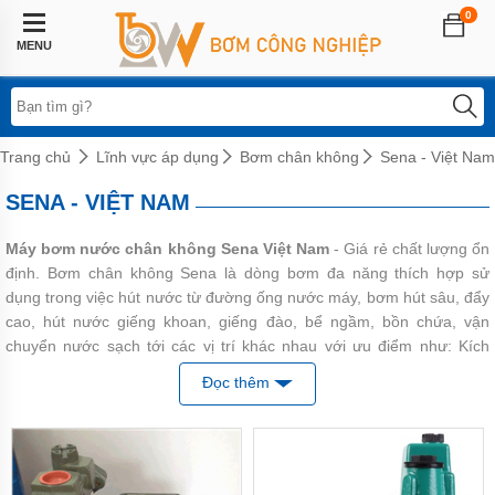
0
Trang
chủ
MENU
Lĩnh
vực
áp
dụng
Trang chủ
Lĩnh vực áp dụng
Bơm chân không
Sena - Việt Nam
Hệ
SENA - VIỆT NAM
thống
phun
sương
Máy bơm nước chân không Sena Việt Nam
- Giá rẻ chất lượng ổn
định. Bơm chân không Sena là dòng bơm đa năng thích hợp sử
Bơm
tăng
dụng trong việc hút nước từ đường ống nước máy, bơm hút sâu, đẩy
áp
cao, hút nước giếng khoan, giếng đào, bể ngầm, bồn chứa, vận
biến
chuyển nước sạch tới các vị trí khác nhau với ưu điểm như:
Kích
tần
thước nhỏ gọn, phù hợp lắp đặt cho những nơi nhỏ hẹp,
Sản xuất
Đọc thêm
Bơm
theo tiêu chuẩn ISO 9001-2008
tăng
áp
Chúng tôi hiện nay cung cấp đầy đủ các model có công xuất từ 125w
điện
đến 250w. Cam kết hàng mới, chính hãng và được bảo hành miễn
tử
phí.