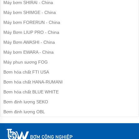
Máy bơm SHIRAI - China
bơm
nước
Máy bơm SHIMGE - China
inox
Máy bơm FORERUN - China
Máy
bơm
Máy Bơm LIUP PRO - China
họng
súng
Máy Bơm AWASHI - China
Bơm
Máy bơm EWARA - China
nồi
hơi,
Máy phun sương FOG
lò
hơi
Bơm hóa chất FTI USA
Bơm hóa chất HANA-RUMANI
Máy
bơm
Bơm hóa chất BLUE WHITE
nước
nóng
Bơm định lượng SEKO
Máy
Bơm định lượng OBL
bơm
bể
bơi
Máy