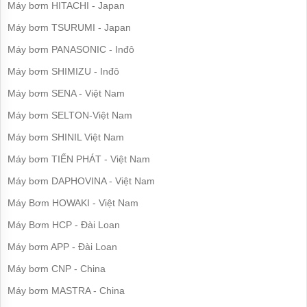
công
Máy bơm HITACHI - Japan
nghiệp
Máy bơm TSURUMI - Japan
Máy
bơm
Máy bơm PANASONIC - Inđô
chìm
Máy bơm SHIMIZU - Inđô
Máy
Máy bơm SENA - Việt Nam
bơm
nước
Máy bơm SELTON-Việt Nam
thải
Máy bơm SHINIL Việt Nam
Máy
bơm
Máy bơm TIẾN PHÁT - Việt Nam
giếng
Máy bơm DAPHOVINA - Việt Nam
Máy
bơm
Máy Bơm HOWAKI - Việt Nam
giếng
khoan
Máy Bơm HCP - Đài Loan
Máy bơm APP - Đài Loan
Bơm
lưu
Máy bơm CNP - China
lượng
lớn
Máy bơm MASTRA - China
Máy