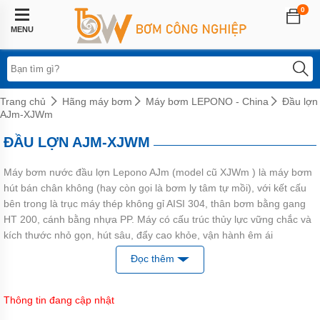
0
Trang
chủ
MENU
Lĩnh
vực
áp
dụng
Trang chủ
Hãng máy bơm
Máy bơm LEPONO - China
Đầu lợn
AJm-XJWm
Hệ
thống
ĐẦU LỢN AJM-XJWM
phun
sương
Máy bơm nước đầu lợn Lepono AJm (model cũ XJWm ) là máy bơm
Bơm
hút bán chân không (hay còn gọi là bơm ly tâm tự mồi), với kết cấu
tăng
áp
bên trong là trục máy thép không gỉ AISI 304, thân bơm bằng gang
biến
HT 200, cánh bằng nhựa PP. Máy có cấu trúc thủy lực vững chắc và
tần
kích thước nhỏ gọn, hút sâu, đẩy cao khỏe, vận hành êm ái
Bơm
Đọc thêm
Nếu bạn chưa nhìn thấy sản phẩm mà mình cần. Hãy liên hệ ngay
tăng
áp
tới số
hotline
Tel: Đang cập nhật
hoặc gửi thông tin
điện
đến
email
[email protected]
cho chúng tôi ngay để nhận được sự trợ
tử
Thông tin đang cập nhật
giúp.