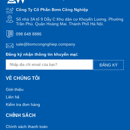
bơm
đa
Công Ty Cổ Phần Bơm Công Nghiệp
tầng
cánh
Số nhà 3A tổ 9 Dẫy C Khu dân cư Khuyến Lương, Phường
Trần Phú. Quận Hoàng Mai. Thành Phố Hà Nội.
Máy
bơm
098 648 8886
bù
áp
sale@bomcongnghiep.company
Cứu
Đăng ký nhận thông tin khuyến mại:
hỏa-
chữa
ĐĂNG KÝ
cháy
Bơm
VỀ CHÚNG TÔI
hố
móng-
Giới thiệu
bùn
thải
Liên hệ
Kiểm tra đơn hàng
Tiểu
cảnh-
đài
CHÍNH SÁCH
phun
Chính sách thanh toán