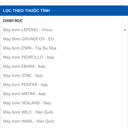
Bơm
tăng
Catalog Lepono AJm/XJWm 370 - 750w
LỌC THEO THUỘC TÍNH
áp
cơ
DANH MỤC
Catalog Lepono AJm/XJWm 1.1 - 1.5 kw
Bơm
Máy bơm LEPONO - China
chân
không
Máy Bơm GRUNDFOS - EU
Bơm
Máy bơm ESPA - Tây Ba Nha
bán
chân
Máy bơm PEDROLLO - Italy
không
Máy bơm EBARA - Italy
Máy
bơm
Máy bơm STAC - Italy
ly
tâm
Máy bơm PENTAX - Italy
Máy bơm MATRA - italy
Máy
bơm
Máy bơm SEALAND - Italy
gia
đình
Máy bơm WILO - Hàn Quốc
Máy
Máy bơm HANIL - Hàn Quốc
bơm