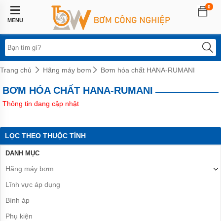
0
Trang
chủ
MENU
Lĩnh
vực
áp
dụng
Trang chủ
Hãng máy bơm
Bơm hóa chất HANA-RUMANI
Hệ
BƠM HÓA CHẤT HANA-RUMANI
thống
phun
Thông tin đang cập nhật
sương
Bơm
tăng
LỌC THEO THUỘC TÍNH
áp
biến
DANH MỤC
tần
Hãng máy bơm
Bơm
tăng
Lĩnh vực áp dụng
áp
điện
Bình áp
tử
Phụ kiện