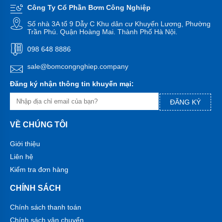
công
Công Ty Cổ Phần Bơm Công Nghiệp
nghiệp
Số nhà 3A tổ 9 Dẫy C Khu dân cư Khuyến Lương, Phường
Máy
Trần Phú. Quận Hoàng Mai. Thành Phố Hà Nội.
bơm
chìm
098 648 8886
Máy
sale@bomcongnghiep.company
bơm
nước
Đăng ký nhận thông tin khuyến mại:
thải
ĐĂNG KÝ
Máy
bơm
giếng
VỀ CHÚNG TÔI
Máy
Giới thiệu
bơm
giếng
Liên hệ
khoan
Kiểm tra đơn hàng
Bơm
lưu
CHÍNH SÁCH
lượng
lớn
Chính sách thanh toán
Chính sách vận chuyển
Máy