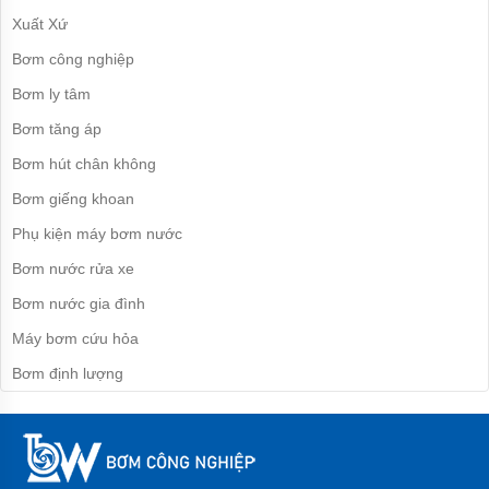
Bơm
Xuất Xứ
tăng
áp
Bơm công nghiệp
cơ
Bơm ly tâm
Bơm
chân
Bơm tăng áp
không
Bơm hút chân không
Bơm
bán
Bơm giếng khoan
chân
không
Phụ kiện máy bơm nước
Máy
Bơm nước rửa xe
bơm
ly
Bơm nước gia đình
tâm
Máy bơm cứu hỏa
Máy
Bơm định lượng
bơm
gia
đình
Máy
bơm