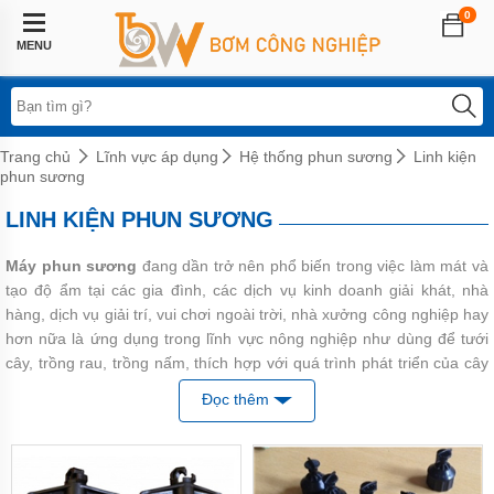
0
Trang
chủ
MENU
Lĩnh
vực
áp
dụng
Trang chủ
Lĩnh vực áp dụng
Hệ thống phun sương
Linh kiện
phun sương
Hệ
thống
LINH KIỆN PHUN SƯƠNG
phun
sương
Máy
phun sương
đang dần trở nên phổ biến trong việc làm mát và
Bơm
tạo độ ẩm tại các gia đình, các dịch vụ kinh doanh giải khát, nhà
tăng
áp
hàng, dịch vụ giải trí, vui chơi ngoài trời, nhà xưởng công nghiệp hay
biến
hơn nữa là ứng dụng trong lĩnh vực nông nghiệp như dùng để tưới
tần
cây, trồng rau, trồng nấm, thích hợp với quá trình phát triển của cây
trồng.
Bơm
Đọc thêm
tăng
áp
Một bộ máy phun sương
hoàn chỉnh bao gồm: Máy phun
điện
sương, cốc lọc nước, van khóa, dây dẫn, các đầu nối, đầu
tử
vòi
béc phun sương và các linh phụ kiện khác được sản xuất