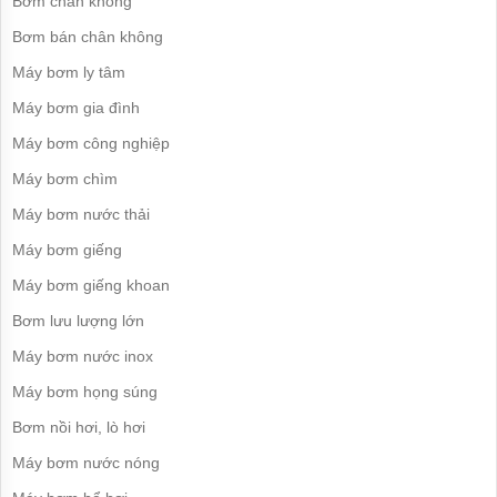
Bơm chân không
Máy
bơm
Bơm bán chân không
HANIL
-
Máy bơm ly tâm
Hàn
Quốc
Máy bơm gia đình
Máy
Máy bơm công nghiệp
bơm
HITACHI
Máy bơm chìm
-
Japan
Máy bơm nước thải
Máy bơm giếng
Máy
bơm
Máy bơm giếng khoan
TSURUMI
-
Bơm lưu lượng lớn
Japan
Máy bơm nước inox
Máy
bơm
Máy bơm họng súng
PANASONIC
-
Bơm nồi hơi, lò hơi
Inđô
Máy bơm nước nóng
Máy