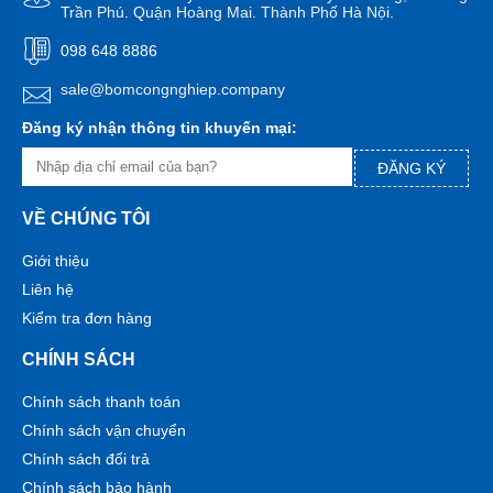
PHÁT
Trần Phú. Quận Hoàng Mai. Thành Phố Hà Nội.
-
Việt
098 648 8886
Nam
sale@bomcongnghiep.company
Máy
bơm
Đăng ký nhận thông tin khuyến mại:
DAPHOVINA
-
Việt
ĐĂNG KÝ
Nam
VỀ CHÚNG TÔI
Máy
Bơm
Giới thiệu
HOWAKI
-
Liên hệ
Việt
Nam
Kiểm tra đơn hàng
Máy
CHÍNH SÁCH
Bơm
HCP
Chính sách thanh toán
-
Đài
Chính sách vận chuyển
Loan
Chính sách đổi trả
Máy
Chính sách bảo hành