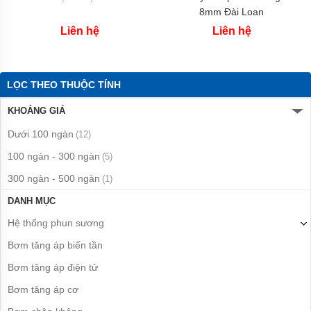
Italy
8mm Đài Loan
Máy
Liên hệ
Liên hệ
bơm
PENTAX
-
Italy
LỌC THEO THUỘC TÍNH
Máy
bơm
KHOẢNG GIÁ
MATRA
-
Dưới 100 ngàn
(12)
italy
100 ngàn - 300 ngàn
(5)
Máy
300 ngàn - 500 ngàn
bơm
(1)
SEALAND
-
DANH MỤC
Italy
Hệ thống phun sương
Máy
Bơm tăng áp biến tần
bơm
WILO
Bơm tăng áp điện tử
-
Hàn
Bơm tăng áp cơ
Quốc