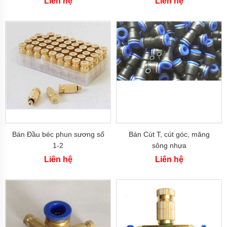
Máy
Liên hệ
Liên hệ
bơm
hóa
chất
Bơm
định
lượng
Bơm
dẫn
động
từ
Máy
bơm
Bán Đầu béc phun sương số
Bán Cút T, cút góc, măng
thùng
phuy
1-2
sông nhựa
Liên hệ
Liên hệ
Hãng
máy
bơm
Máy
Bơm
GRUNDFOS
-