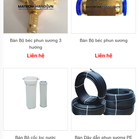
EU
Máy
bơm
ESPA
-
Tây
Bán Bộ béc phun sương 3
Bán Bộ béc phun sương
Ba
Nha
hướng
Liên hệ
Liên hệ
Máy
bơm
PEDROLLO
-
Italy
Máy
bơm
EBARA
-
Italy
Máy
bơm
STAC
-
Bán Bộ cốc lọc nước
Bán Dây dẫn phun sương PE