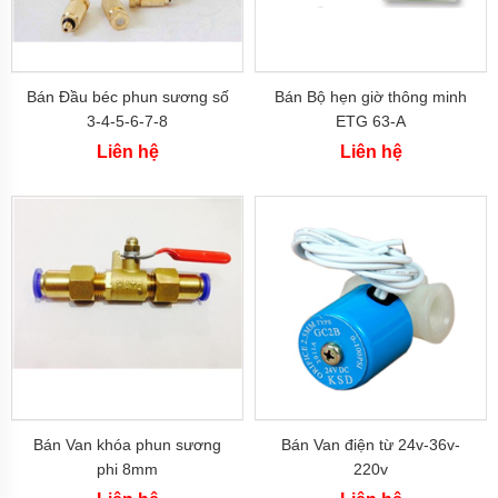
bơm
Hệ thống phun sương nhà xưởng công nghiệp
đa
tầng
cánh
Bán Đầu béc phun sương số
Bán Bộ hẹn giờ thông minh
Máy
bơm
3-4-5-6-7-8
ETG 63-A
bù
Liên hệ
Liên hệ
áp
Cứu
hỏa-
chữa
cháy
Bơm
hố
móng-
bùn
thải
Tiểu
cảnh-
đài
Bán Van khóa phun sương
Bán Van điện từ 24v-36v-
phun
phi 8mm
220v