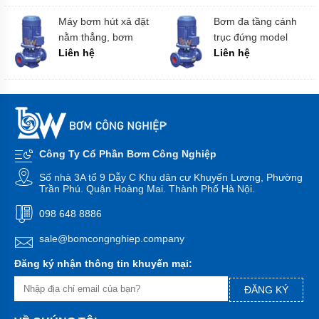
125A, IRG65-125A
200A, 7.5kw, 6.5L/s
Bơm
Máy bơm hút xả đặt
Bơm đa tầng cánh
2.2kw
Ly
nằm thẳng, bơm
trục đứng model
Tâm
đường ống, inline,
Liên hệ
ISG50-125A, bơm
Liên hệ
Sealand
bơm lùa ISG65-200,
IRG50-125A, 1.1 kw,
Bơm
IRG65-200, 7.5kw,
3.11 L/s
Ly
25m3
Tâm
Nation
Pump
Bơm
Công Ty Cổ Phần Bơm Công Nghiệp
tăng
áp
Số nhà 3A tổ 9 Dẫy C Khu dân cư Khuyến Lương, Phường
Trần Phú. Quận Hoàng Mai. Thành Phố Hà Nội.
Bơm
098 648 8886
hút
chân
sale@bomcongnghiep.company
không
Đăng ký nhận thông tin khuyến mại:
Bơm
giếng
ĐĂNG KÝ
khoan