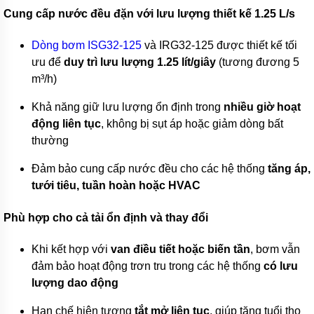
bơm
Cung cấp nước đều đặn với lưu lượng thiết kế 1.25 L/s
nước
inox
Dòng bơm ISG32-125
và IRG32-125 được thiết kế tối
Máy
ưu để
duy trì lưu lượng 1.25 lít/giây
(tương đương 5
bơm
m³/h)
họng
súng
Khả năng giữ lưu lượng ổn định trong
nhiều giờ hoạt
Bơm
động liên tục
, không bị sụt áp hoặc giảm dòng bất
nồi
hơi,
thường
lò
hơi
Đảm bảo cung cấp nước đều cho các hệ thống
tăng áp,
tưới tiêu, tuần hoàn hoặc HVAC
Máy
bơm
nước
Phù hợp cho cả tải ổn định và thay đổi
nóng
Máy
Khi kết hợp với
van điều tiết hoặc biến tần
, bơm vẫn
bơm
đảm bảo hoạt động trơn tru trong các hệ thống
có lưu
bể
bơi
lượng dao động
Máy
Hạn chế hiện tượng
tắt mở liên tục
, giúp tăng tuổi thọ