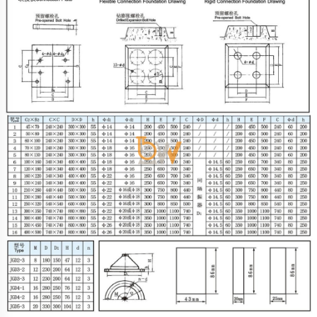
công
nghiệp
Bơm
thực
phẩm
BƠM
TRỤC
VÍT
BƠM
BÁNH
RĂNG
BƠM
LI
TÂM
BƠM
MÀNG
KHÍ
NÉN
Bơm
hóa