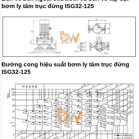
áp
bơm ly tâm trục đứng ISG32-125
lực
Rơle
điện
tử-
báo
cạn
Van
một
chiều
Đường cong hiệu suất bơm ly tâm trục đứng
ISG32-125
Xuất
Xứ
Máy
bơm
Ý
-
Italy
Máy
bơm
Nhật
Bản