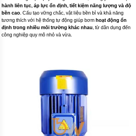
Italy
hành liên tục, áp lực ổn định, tiết kiệm năng lượng và độ
Máy
bền cao
. Cấu tạo vững chắc, vật liệu bền bỉ và khả năng
bơm
tương thích với hệ thống tự động giúp bơm
hoạt động ổn
PENTAX
-
định trong nhiều môi trường khác nhau
, từ dân dụng đến
Italy
công nghiệp quy mô nhỏ và vừa.
Máy
bơm
MATRA
-
italy
Máy
bơm
SEALAND
-
Italy
Máy
bơm
WILO
-
Hàn
Quốc