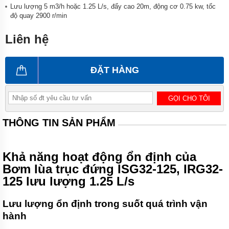
công
Lưu lượng 5 m3/h hoặc 1.25 L/s, đẩy cao 20m, động cơ 0.75 kw, tốc
nghiệp
độ quay 2900 r/min
Máy
bơm
Liên hệ
chìm
Máy
ĐẶT HÀNG
bơm
nước
thải
GỌI CHO TÔI
Máy
bơm
THÔNG TIN SẢN PHẨM
giếng
Máy
bơm
Khả năng hoạt động ổn định của
giếng
khoan
Bơm lùa trục đứng ISG32-125, IRG32-
125 lưu lượng 1.25 L/s
Bơm
lưu
lượng
Lưu lượng ổn định trong suốt quá trình vận
lớn
hành
Máy