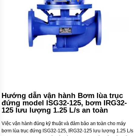
Máy
bơm
HANIL
-
Hàn
Quốc
Máy
bơm
HITACHI
-
Japan
Máy
bơm
TSURUMI
-
Japan
Hướng dẫn vận hành Bơm lùa trục
Máy
đứng model ISG32-125, bơm IRG32-
bơm
125 lưu lượng 1.25 L/s an toàn
PANASONIC
-
Inđô
Việc vận hành đúng kỹ thuật và đảm bảo an toàn cho máy
bơm lùa trục đứng ISG32-125, IRG32-125 lưu lượng 1.25 L/s
Máy