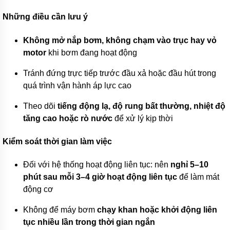
-
China
Những điều cần lưu ý
Máy
Không mở nắp bơm, không chạm vào trục hay vỏ
bơm
SHIMGE
motor
khi bơm đang hoạt động
-
China
Tránh đứng trực tiếp trước đầu xả hoặc đầu hút trong
quá trình vận hành áp lực cao
Máy
bơm
FORERUN
Theo dõi
tiếng động lạ, độ rung bất thường, nhiệt độ
-
tăng cao hoặc rò nước
để xử lý kịp thời
China
Máy
Kiểm soát thời gian làm việc
Bơm
LIUP
PRO
Đối với hệ thống hoạt động liên tục: nên
nghỉ 5–10
-
phút sau mỗi 3–4 giờ hoạt động liên tục
để làm mát
China
động cơ
Máy
Bơm
Không để máy bơm
chạy khan hoặc khởi động liên
AWASHI
-
tục nhiều lần trong thời gian ngắn