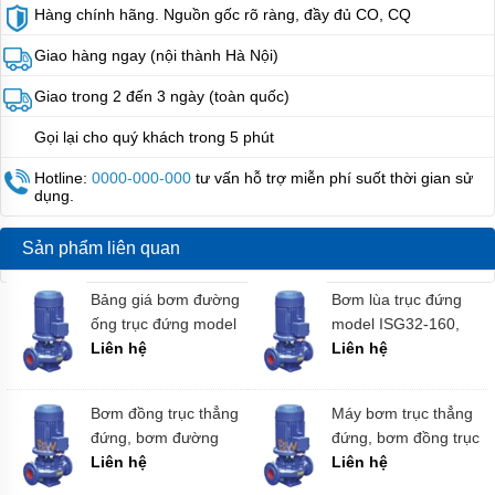
Hàng chính hãng. Nguồn gốc rõ ràng, đầy đủ CO, CQ
Ebara
Giao hàng ngay (nội thành Hà Nội)
Bơm
Ly
Tâm
Giao trong 2 đến 3 ngày (toàn quốc)
Sear
Gọi lại cho quý khách trong 5 phút
Bơm
Ly
Hotline:
0000-000-000
tư vấn hỗ trợ miễn phí suốt thời gian sử
Tâm
dụng.
Foras
Bơm
Sản phẩm liên quan
Ly
Tâm
Mitsuky
Bảng giá bơm đường
Bơm lùa trục đứng
ống trục đứng model
model ISG32-160,
Bơm
ISG40-125, bơm
Liên hệ
bơm IRG32-160 cột
Liên hệ
Ly
ISG40-125
áp đẩy cao 32m lưu
Tâm
APP
lượng 1.25 L/s
Bơm đồng trục thẳng
Máy bơm trục thẳng
Bơm
đứng, bơm đường
đứng, bơm đồng trục
Ly
ống, bơm đa tầng
Liên hệ
đứng, bơm tăng áp
Liên hệ
Tâm
CNP
cánh đứng ISG65-
ISG65-200A, IRG65-