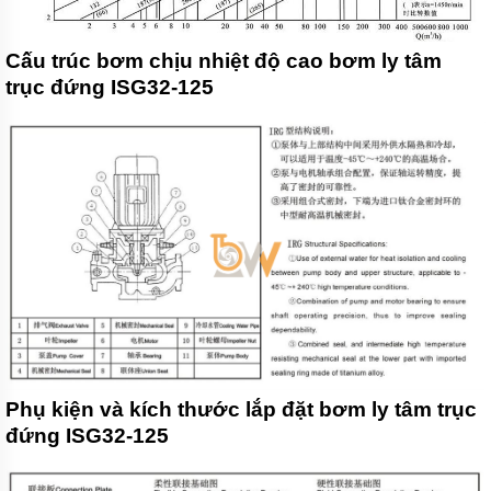
Máy
bơm
Cấu trúc bơm chịu nhiệt độ cao bơm ly tâm
Hàn
trục đứng ISG32-125
Quốc
Máy
bơm
Việt
Nam
Máy
bơm
Indonesia
Máy
Bơm
Đài
Loan
Máy
Phụ kiện và kích thước lắp đặt bơm ly tâm trục
bơm
Trung
đứng ISG32-125
Quốc
Bơm