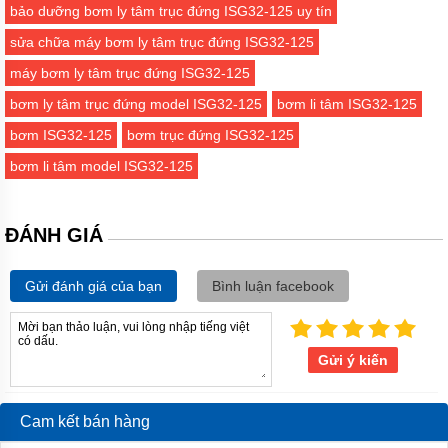
bảo dưỡng bơm ly tâm trục đứng ISG32-125 uy tín
Công
Nghiệp
sửa chữa máy bơm ly tâm trục đứng ISG32-125
NTP
máy bơm ly tâm trục đứng ISG32-125
Cơm
Công
bơm ly tâm trục đứng model ISG32-125
bơm li tâm ISG32-125
Nghiệp
WILO
bơm ISG32-125
bơm trục đứng ISG32-125
bơm li tâm model ISG32-125
Cơm
Công
Nghiệp
DAB
ĐÁNH GIÁ
Bơm
ly
Gửi đánh giá của bạn
Bình luận facebook
tâm
Bơm
Ly
Gửi ý kiến
Tâm
Pentax
Bơm
Cam kết bán hàng
Ly
Tâm