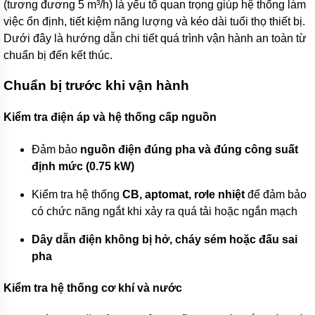
bơm
(tương đương 5 m³/h) là yếu tố quan trọng giúp hệ thống làm
SHIMIZU
việc ổn định, tiết kiệm năng lượng và kéo dài tuổi thọ thiết bị.
-
Inđô
Dưới đây là hướng dẫn chi tiết quá trình vận hành an toàn từ
chuẩn bị đến kết thúc.
Máy
bơm
SENA
Chuẩn bị trước khi vận hành
-
Việt
Nam
Kiểm tra điện áp và hệ thống cấp nguồn
Máy
Đảm bảo
nguồn điện đúng pha và đúng công suất
bơm
SELTON-
định mức (0.75 kW)
Việt
Nam
Kiểm tra hệ thống
CB, aptomat, rơle nhiệt
để đảm bảo
có chức năng ngắt khi xảy ra quá tải hoặc ngắn mạch
Máy
bơm
SHINIL
Dây dẫn điện không bị hở, cháy sém hoặc đấu sai
Việt
pha
Nam
Máy
Kiểm tra hệ thống cơ khí và nước
bơm
TIẾN