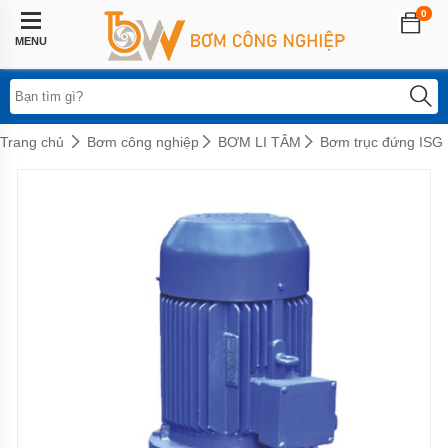
0
Trang
chủ
MENU
Lĩnh
vực
áp
dụng
Trang chủ
Bơm công nghiệp
BƠM LI TÂM
Bơm trục đứng ISG
Hệ
thống
phun
sương
Bơm
tăng
áp
biến
tần
Bơm
tăng
áp
điện
tử