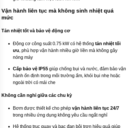
Máy
bơm
hóa
Vận hành liên tục mà không sinh nhiệt quá
chất
mức
Bơm
định
Tản nhiệt tốt và bảo vệ động cơ
lượng
Động cơ công suất 0.75 kW có hệ thống
tản nhiệt tối
Bơm
dẫn
ưu
, phù hợp vận hành nhiều giờ liền mà không gây
động
nóng máy
từ
Máy
Cấp bảo vệ IP55
giúp chống bụi và nước, đảm bảo vận
bơm
hành ổn định trong môi trường ẩm, khói bụi nhẹ hoặc
thùng
phuy
ngoài trời có mái che
Hãng
Không cần nghỉ giữa các chu kỳ
máy
bơm
Bơm được thiết kế cho phép
vận hành liên tục 24/7
Máy
trong nhiều ứng dụng không yêu cầu ngắt nghỉ
Bơm
GRUNDFOS
Hệ thống trục quay và bạc đạn bôi trơn hiệu quả giúp
-