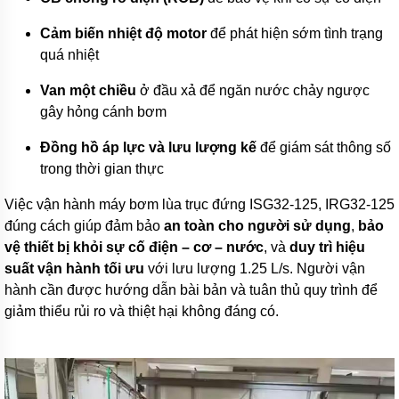
chất
BLUE
Cảm biến nhiệt độ motor
để phát hiện sớm tình trạng
WHITE
quá nhiệt
Bơm
định
Van một chiều
ở đầu xả để ngăn nước chảy ngược
lượng
gây hỏng cánh bơm
SEKO
Bơm
Đồng hồ áp lực và lưu lượng kế
để giám sát thông số
định
trong thời gian thực
lượng
OBL
Việc vận hành máy bơm lùa trục đứng ISG32-125, IRG32-125
Bình
đúng cách giúp đảm bảo
an toàn cho người sử dụng
,
bảo
áp
vệ thiết bị khỏi sự cố điện – cơ – nước
, và
duy trì hiệu
suất vận hành tối ưu
với lưu lượng 1.25 L/s. Người vận
VAREM
-
hành cần được hướng dẫn bài bản và tuân thủ quy trình để
italy
giảm thiểu rủi ro và thiệt hại không đáng có.
AQUAFILL
-
italy
WILO