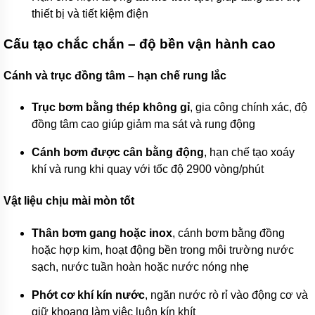
bơm
thiết bị và tiết kiệm điện
đa
tầng
cánh
Cấu tạo chắc chắn – độ bền vận hành cao
Máy
Cánh và trục đồng tâm – hạn chế rung lắc
bơm
bù
áp
Trục bơm bằng thép không gỉ
, gia công chính xác, độ
đồng tâm cao giúp giảm ma sát và rung động
Cứu
hỏa-
chữa
Cánh bơm được cân bằng động
, hạn chế tạo xoáy
cháy
khí và rung khi quay với tốc độ 2900 vòng/phút
Bơm
hố
Vật liệu chịu mài mòn tốt
móng-
bùn
thải
Thân bơm gang hoặc inox
, cánh bơm bằng đồng
hoặc hợp kim, hoạt động bền trong môi trường nước
Tiểu
sạch, nước tuần hoàn hoặc nước nóng nhẹ
cảnh-
đài
phun
Phớt cơ khí kín nước
, ngăn nước rò rỉ vào động cơ và
giữ khoang làm việc luôn kín khít