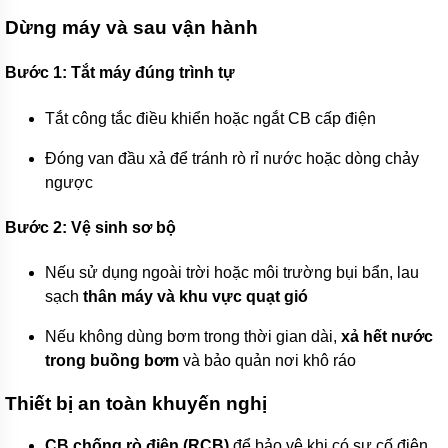
China
Dừng máy và sau vận hành
Máy
bơm
EWARA
Bước 1: Tắt máy đúng trình tự
-
China
Tắt công tắc điều khiển hoặc ngắt CB cấp điện
Máy
phun
Đóng van đầu xả để tránh rò rỉ nước hoặc dòng chảy
sương
ngược
FOG
Bơm
Bước 2: Vệ sinh sơ bộ
hóa
chất
FTI
Nếu sử dụng ngoài trời hoặc môi trường bụi bẩn, lau
USA
sạch
thân máy và khu vực quạt gió
Bơm
Nếu không dùng bơm trong thời gian dài,
xả hết nước
hóa
chất
trong buồng bơm
và bảo quản nơi khô ráo
HANA-
RUMANI
Thiết bị an toàn khuyến nghị
Bơm
hóa
CB chống rò điện (RCB)
để bảo vệ khi có sự cố điện