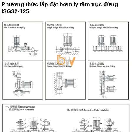
chất
Phương thức lắp đặt bơm ly tâm trục đứng
điện
ISG32-125
24v
và
48v
Bơm
Công
Nghiệp
Pentax
Bơm
Công
Nghiệp
Ebara
Bơm
Công
Nghiệp
Sear
Bơm
Công
Nghiệp
Foras