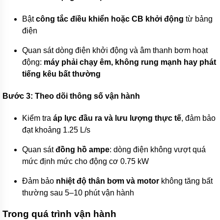
bơm
APP
Bật
công tắc điều khiển hoặc CB khởi động
từ bảng
-
Đài
điện
Loan
Quan sát dòng điện khởi động và âm thanh bơm hoạt
Máy
bơm
động:
máy phải chạy êm, không rung mạnh hay phát
CNP
tiếng kêu bất thường
-
China
Bước 3: Theo dõi thông số vận hành
Máy
bơm
Kiểm tra
áp lực đầu ra và lưu lượng thực tế
, đảm bảo
LEPONO
-
đạt khoảng 1.25 L/s
China
Quan sát
đồng hồ ampe
: dòng điện không vượt quá
Máy
bơm
mức định mức cho động cơ 0.75 kW
MASTRA
-
Đảm bảo
nhiệt độ thân bơm và motor
không tăng bất
China
thường sau 5–10 phút vận hành
Máy
bơm
Trong quá trình vận hành
SHIRAI