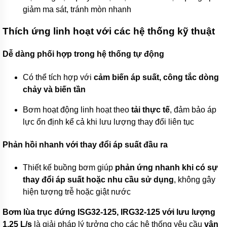
EU
giảm ma sát, tránh mòn nhanh
Máy
Thích ứng linh hoạt với các hệ thống kỹ thuật
bơm
ESPA
-
Dễ dàng phối hợp trong hệ thống tự động
Tây
Ba
Nha
Có thể tích hợp với
cảm biến áp suất, công tắc dòng
chảy và biến tần
Máy
bơm
Bơm hoạt động linh hoạt theo
tải thực tế
, đảm bảo áp
PEDROLLO
-
lực ổn định kể cả khi lưu lượng thay đổi liên tục
Italy
Phản hồi nhanh với thay đổi áp suất đầu ra
Máy
bơm
EBARA
Thiết kế buồng bơm giúp
phản ứng nhanh khi có sự
-
Italy
thay đổi áp suất hoặc nhu cầu sử dụng
, không gây
hiện tượng trễ hoặc giật nước
Máy
bơm
Bơm lùa trục đứng ISG32-125, IRG32-125 với lưu lượng
STAC
-
1.25 L/s
là giải pháp lý tưởng cho các hệ thống yêu cầu
vận