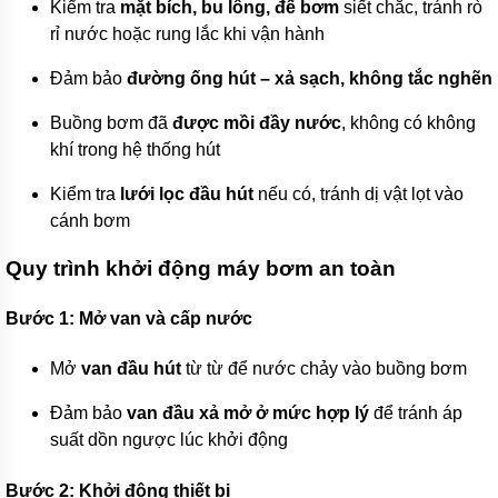
PHÁT
Kiểm tra
mặt bích, bu lông, đế bơm
siết chắc, tránh rò
-
rỉ nước hoặc rung lắc khi vận hành
Việt
Nam
Đảm bảo
đường ống hút – xả sạch, không tắc nghẽn
Máy
bơm
Buồng bơm đã
được mồi đầy nước
, không có không
DAPHOVINA
khí trong hệ thống hút
-
Việt
Nam
Kiểm tra
lưới lọc đầu hút
nếu có, tránh dị vật lọt vào
cánh bơm
Máy
Bơm
HOWAKI
Quy trình khởi động máy bơm an toàn
-
Việt
Nam
Bước 1: Mở van và cấp nước
Máy
Mở
van đầu hút
từ từ để nước chảy vào buồng bơm
Bơm
HCP
-
Đảm bảo
van đầu xả mở ở mức hợp lý
để tránh áp
Đài
suất dồn ngược lúc khởi động
Loan
Máy
Bước 2: Khởi động thiết bị