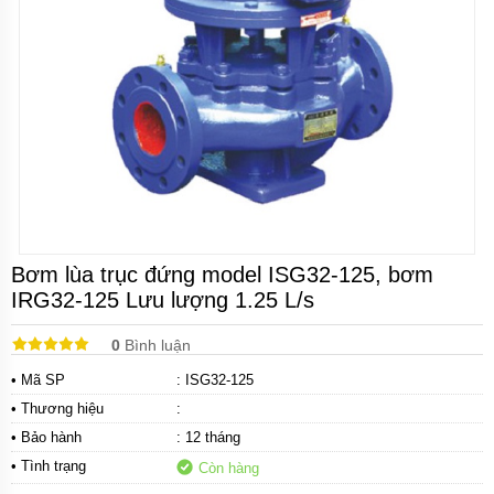
Bơm
tăng
áp
cơ
Bơm
chân
không
Bơm
bán
chân
không
Bơm lùa trục đứng model ISG32-125, bơm
Máy
bơm
IRG32-125 Lưu lượng 1.25 L/s
ly
tâm
0
Bình luận
Máy
• Mã SP
: ISG32-125
bơm
gia
• Thương hiệu
:
đình
• Bảo hành
: 12 tháng
Máy
• Tình trạng
Còn hàng
bơm