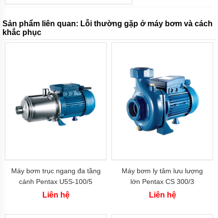
bơm
SHIMIZU
-
Sản phẩm liên quan:
Lỗi thường gặp ở máy bơm và cách
Inđô
khắc phục
Máy
bơm
SENA
-
Việt
Nam
Máy
bơm
SELTON-
Việt
Nam
Máy
bơm
SHINIL
Máy bơm trục ngang đa tầng
Máy bơm ly tâm lưu lượng
Việt
Nam
cánh Pentax U5S-100/5
lớn Pentax CS 300/3
(750W)
Liên hệ
Liên hệ
Máy
bơm
TIẾN