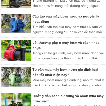
China
Thông thường khi lựa chọn máy bơm tăng áp
cho bình nước nóng thái dương năng, người
Máy
dùng chỉ nghĩ đến việc lựa chọn chiếc máy bơm
bơm
chịu được nhiệt độ cao, tuy nhiên không đơn
Cấu tạo của máy bơm nước và nguyên lý
EWARA
-
giản vậy. TGD xin cùng chia sẻ với các bạn
hoạt động
China
những nguyên tắc và cách lựa chọn thiết bị cho
Tìm hiểu cấu tạo của máy bơm nước ly tâm và
hệ thống bơm tăng áp cho bình thái dương
nguyên lý hoạt động? Luôn là vấn đề thắc mắc
Máy
phun
năng như sau.
hàng đầu của khách hàng khi mua máy bơm
sương
nước. Chính vì vây, TGD xin được chia sẻ tới
Lỗi thường gặp ở máy bơm và cách khắc
FOG
các bạn các thông tin cần thiết về cấu tạo và
phục
nguyên lý hoạt động của máy bơm nước, từ đó
Bơm
Trong các hộ gia đình, máy bơm nước đóng vai
hóa
sẽ giúp các bạn hiểu biết hơn về máy bơm
trò rất quan trọng, là thành phần không thể
chất
nước.
thiếu . Hiện nay có rất nhiều các hàng máy bơm
FTI
USA
nước khác nhau, vì vậy giá thành và chất liệu
Tư vấn mua máy bơm nước gia đình loại
của máy bơm cũng sẽ khác nhau.
nào tốt nhất hiện nay?
Bơm
Mua máy bơm nước gia đình loại nào tốt nhất là
hóa
chất
băn khoăn của hầu hết những ai đang có nhu
HANA-
cầu cải thiện chất lượng nước. Tuy nhiên,
RUMANI
không phải ai cũng có thể lựa chọn được một
Hướng dẫn cách sử dụng và chọn mua máy
Bơm
loại máy bơm hiệu quả tốt, hoạt động bền bỉ mà
bơm nước
hóa