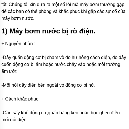
Bơm
tốt. Chúng tôi xin đưa ra một số lỗi mà máy bơm thường gặp
tăng
áp
để các bạn có thể phòng và khắc phục khi gặp các sự cố của
cơ
máy bơm nước.
Bơm
1) Máy bơm nước bị rò điện.
chân
không
+ Nguyên nhân :
Bơm
bán
chân
-Dây quấn động cơ bị chạm vỏ do hư hỏng cách điện, do dây
không
cuốn động cơ bị ẩm hoặc nước chảy vào hoặc môi trường
Máy
ẩm ướt.
bơm
ly
tâm
-Mối nối dây điện bên ngoài vỏ động cơ bị hở.
Máy
+ Cách khắc phục :
bơm
gia
đình
-Cần sấy khô động cơ,quấn băng keo hoặc bọc ghen điện
mối nối điện
Máy
bơm