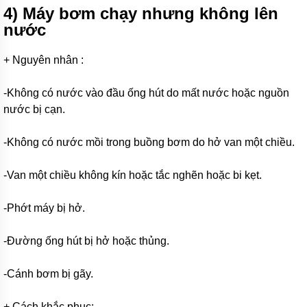
Máy
4) Máy bơm chạy nhưng không lên
bơm
hóa
nước
chất
Bơm
+ Nguyên nhân :
định
lượng
-Không có nước vào đầu ống hút do mất nước hoặc nguồn
Bơm
nước bị cạn.
dẫn
động
từ
-Không có nước mồi trong buồng bơm do hở van một chiều.
Máy
-Van một chiều không kín hoặc tắc nghẽn hoặc bi kẹt.
bơm
thùng
phuy
-Phớt máy bị hở.
Hãng
máy
-Đường ống hút bị hở hoặc thủng.
bơm
-Cánh bơm bị gãy.
Máy
Bơm
GRUNDFOS
+ Cách khắc phục:
-