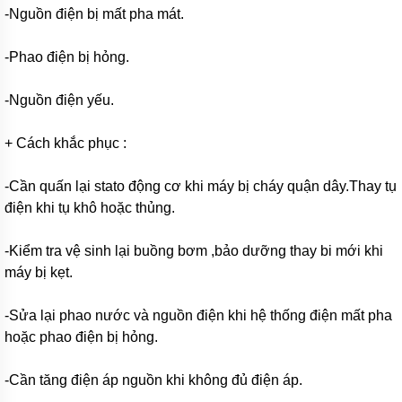
bơm
-Nguồn điện bị mất pha mát.
đa
tầng
cánh
-Phao điện bị hỏng.
Máy
bơm
-Nguồn điện yếu.
bù
áp
+ Cách khắc phục :
Cứu
hỏa-
-Cần quấn lại stato động cơ khi máy bị cháy quận dây.Thay tụ
chữa
cháy
điện khi tụ khô hoặc thủng.
Bơm
hố
-Kiểm tra vệ sinh lại buồng bơm ,bảo dưỡng thay bi mới khi
móng-
máy bị kẹt.
bùn
thải
-Sửa lại phao nước và nguồn điện khi hệ thống điện mất pha
Tiểu
hoặc phao điện bị hỏng.
cảnh-
đài
phun
-Cần tăng điện áp nguồn khi không đủ điện áp.