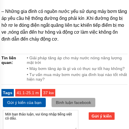
Máy
bơm
– Những gia đình có nguồn nước yếu sử dụng máy bơm tăng
HANIL
-
áp yêu cầu hệ thống đường ống phải kín .Khi đường ống bị
Hàn
hở rơ le đóng điện ngắt quãng liên tục khiến tiếp điểm bị mo
Quốc
ve ,nóng dẫn đến hư hỏng và động cơ làm việc không ổn
Máy
định dẫn đến cháy động cơ.
bơm
HITACHI
-
Japan
Tin liên
• Giải pháp tăng áp cho máy nước nóng năng lượng
quan:
mặt trời
Máy
• Máy bơm tăng áp là gì và có thực sự tốt hay không?
bơm
• Tư vấn mua máy bơm nước gia đình loại nào tốt nhất
TSURUMI
hiện nay?
-
Japan
Tags
41.1-25.1 m
37 kw
Máy
bơm
Gửi ý kiến của bạn
Bình luận facebook
PANASONIC
-
Inđô
Gửi ý kiến
Máy