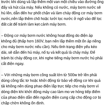
Italy
trước khi dùng và lắp thêm một van một chiều vào đường ống
đẩy và hút của máy. Nếu không có nước, máy bơm nước sẽ
Máy
hú lên, dẫn đến hư phốt chận và làm cháy động cơ máy bơm
bơm
PENTAX
nước,nên lắp thêm chõ hoặc lưới lọc nước ở ngõ vào để lọc
-
đất cát để tránh làm kẹt cánh máy bơm.
Italy
Máy
– Động cơ máy bơm nước không hoạt động do điện áp
bơm
MATRA
không đủ (thấp hơn 160V, bạn nên lắp thêm một ổn áp riêng
-
cho máy bơm nước nếu cần). Nếu tình trạng điện yếu kéo
italy
dài, sẽ dẫn đến hú máy, nổ tụ và kết quả là cháy máy. Để
Máy
tránh bị cháy động cơ, khi nghe tiếng máy bơm nước hú phải
bơm
cắt điện ngay.
SEALAND
-
Italy
– Với những máy bơm công suất lớn từ 500w trở lên phải
dùng công tắc tơ hoặc khởi động từ bảo vệ động cơ khi quá
Máy
bơm
tải không nên dùng phao điện lắp trực tiếp cho máy bơm vì
WILO
dòng điện khi khởi động máy cao làm mo ve hỏng tiếp điểm
-
Hàn
của phao điện dẫn đến nguồn điện cung cấp cho động cơ bị
Quốc
chập chờn không ổn định.