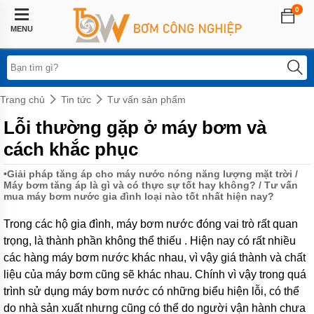
0
Trang
chủ
MENU
Lĩnh
vực
áp
dụng
Trang chủ
Tin tức
Tư vấn sản phẩm
Hệ
Lỗi thường gặp ở máy bơm và
thống
phun
cách khắc phục
sương
•
Giải pháp tăng áp cho máy nước nóng năng lượng mặt trời
/
Bơm
Máy bơm tăng áp là gì và có thực sự tốt hay không?
/
Tư vấn
tăng
mua máy bơm nước gia đình loại nào tốt nhất hiện nay?
áp
biến
tần
Trong các hộ gia đình, máy bơm nước đóng vai trò rất quan
trọng, là thành phần không thể thiếu . Hiện nay có rất nhiều
Bơm
các hàng máy bơm nước khác nhau, vì vậy giá thành và chất
tăng
áp
liệu của máy bơm cũng sẽ khác nhau. Chính vì vậy trong quá
điện
trình sử dụng máy bơm nước có những biểu hiện lỗi, có thể
tử
do nhà sản xuất nhưng cũng có thể do người vận hành chưa