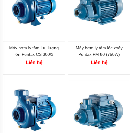
bơm
APP
-
Đài
Loan
Máy
bơm
CNP
-
Máy bơm ly tâm lưu lượng
Máy bơm ly tâm lốc xoáy
China
lớn Pentax CS 300/3
Pentax PM 80 (750W)
Liên hệ
Liên hệ
Máy
bơm
LEPONO
-
China
Máy
bơm
MASTRA
-
China
Máy
bơm
SHIRAI