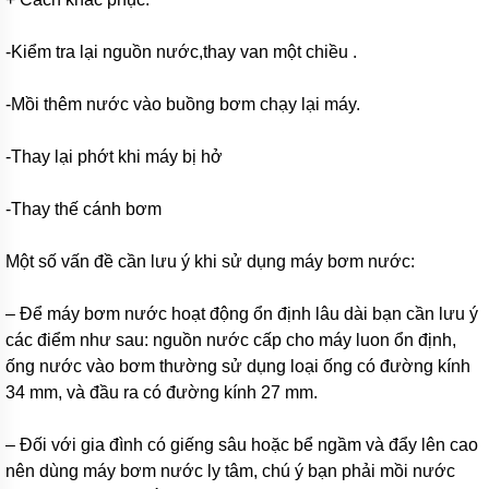
EU
-Kiểm tra lại nguồn nước,thay van một chiều .
Máy
bơm
ESPA
-Mồi thêm nước vào buồng bơm chạy lại máy.
-
Tây
Ba
-Thay lại phớt khi máy bị hở
Nha
Máy
-Thay thế cánh bơm
bơm
PEDROLLO
-
Một số vấn đề cần lưu ý khi sử dụng máy bơm nước:
Italy
Máy
– Để máy bơm nước hoạt động ổn định lâu dài bạn cần lưu ý
bơm
các điểm như sau: nguồn nước cấp cho máy luon ổn định,
EBARA
-
ống nước vào bơm thường sử dụng loại ống có đường kính
Italy
34 mm, và đầu ra có đường kính 27 mm.
Máy
bơm
– Đối với gia đình có giếng sâu hoặc bể ngầm và đẩy lên cao
STAC
nên dùng máy bơm nước ly tâm, chú ý bạn phải mồi nước
-