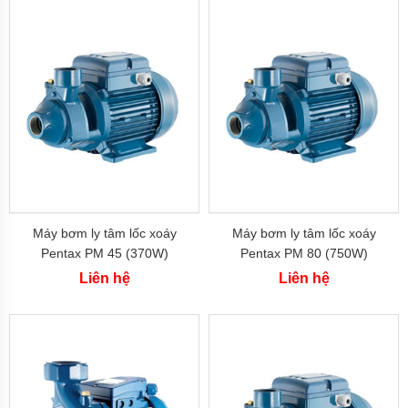
PHÁT
-
Việt
Nam
Máy
bơm
DAPHOVINA
-
Việt
Nam
Máy
Bơm
HOWAKI
-
Máy bơm ly tâm lốc xoáy
Máy bơm ly tâm lốc xoáy
Việt
Pentax PM 45 (370W)
Pentax PM 80 (750W)
Nam
Liên hệ
Liên hệ
Máy
Bơm
HCP
-
Đài
Loan
Máy