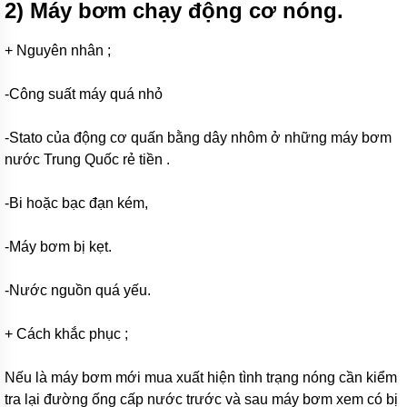
công
2) Máy bơm chạy động cơ nóng.
nghiệp
Máy
+ Nguyên nhân ;
bơm
chìm
-Công suất máy quá nhỏ
Máy
bơm
-Stato của động cơ quấn bằng dây nhôm ở những máy bơm
nước
thải
nước Trung Quốc rẻ tiền .
Máy
-Bi hoặc bạc đạn kém,
bơm
giếng
-Máy bơm bị kẹt.
Máy
bơm
giếng
-Nước nguồn quá yếu.
khoan
Bơm
+ Cách khắc phục ;
lưu
lượng
lớn
Nếu là máy bơm mới mua xuất hiện tình trạng nóng cần kiểm
tra lại đường ống cấp nước trước và sau máy bơm xem có bị
Máy