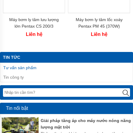
-
China
Máy
Máy bơm ly tâm lưu lượng
Máy bơm ly tâm lốc xoáy
bơm
lớn Pentax CS 200/3
Pentax PM 45 (370W)
SHIMGE
-
Liên hệ
Liên hệ
China
Máy
bơm
TIN TỨC
FORERUN
-
Tư vấn sản phẩm
China
Tin công ty
Máy
Bơm
LIUP
PRO
-
China
Tin nổi bật
Máy
Bơm
Giải pháp tăng áp cho máy nước nóng năng
AWASHI
lượng mặt trời
-