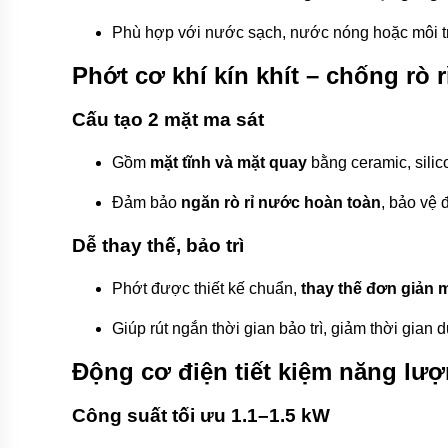
bơm
đa
Phù hợp với nước sạch, nước nóng hoặc môi t
tầng
cánh
Phớt cơ khí kín khít – chống rò r
Máy
bơm
Cấu tạo 2 mặt ma sát
bù
áp
Gồm
mặt tĩnh và mặt quay
bằng ceramic, silic
Cứu
hỏa-
Đảm bảo
ngăn rò rỉ nước hoàn toàn
, bảo vệ
chữa
cháy
Dễ thay thế, bảo trì
Bơm
hố
Phớt được thiết kế chuẩn,
thay thế đơn giản 
móng-
bùn
thải
Giúp rút ngắn thời gian bảo trì, giảm thời gian
Tiểu
Động cơ điện tiết kiệm năng lư
cảnh-
đài
phun
Công suất tối ưu 1.1–1.5 kW