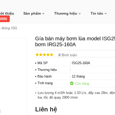
iới thiệu
Sản phẩm
Thương hiệu
Tin tức
 8886
c đứng ISG
Gía bán máy bơm lùa model ISG2
bơm IRG25-160A
0
Bình luận
• Mã SP
: ISG25-160A
• Thương hiệu
:
• Bảo hành
: 12 tháng
• Tình trạng
Còn hàng
Lưu lượng 4 m3/h hoặc 1.03 L/s, đẩy cao 28m, độn
kw, tốc độ quay 2900 r/min
Liên hệ