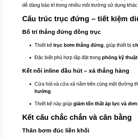
công
dễ dàng bảo trì trong nhiều môi trường sử dụng khác
nghiệp
Máy
Cấu trúc trục đứng – tiết kiệm di
bơm
chìm
Bố trí thẳng đứng đồng trục
Máy
bơm
Thiết kế
trục bơm thẳng đứng
, giúp thiết bị
ch
nước
thải
Đặc biệt phù hợp lắp đặt trong
phòng kỹ thuật
Máy
bơm
Kết nối inline đầu hút – xả thẳng hàng
giếng
Cửa hút và cửa xả nằm trên cùng một đường t
Máy
bơm
hướng
giếng
khoan
Thiết kế này giúp
giảm tổn thất áp lực và đơ
Bơm
Kết cấu chắc chắn và cân bằng
lưu
lượng
lớn
Thân bơm đúc liền khối
Máy