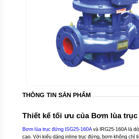
Bơm
tăng
áp
cơ
Bơm
chân
không
Bơm
bán
chân
không
Máy
bơm
ly
tâm
THÔNG TIN SẢN PHẨM
Máy
bơm
gia
Thiết kế tối ưu của Bơm lùa trụ
đình
Bơm lùa trục đứng ISG25-160A
và IRG25-160A là dòn
Máy
bơm
cao. Với kiểu dáng inline trục đứng, bơm không chỉ 