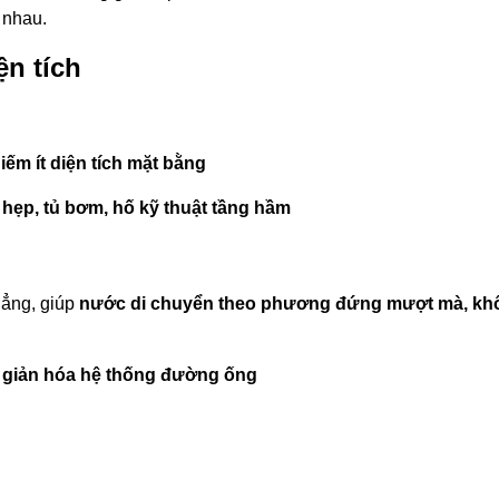
 nhau.
ện tích
iếm ít diện tích mặt bằng
 hẹp, tủ bơm, hố kỹ thuật tầng hầm
hẳng, giúp
nước di chuyển theo phương đứng mượt mà, kh
n giản hóa hệ thống đường ống