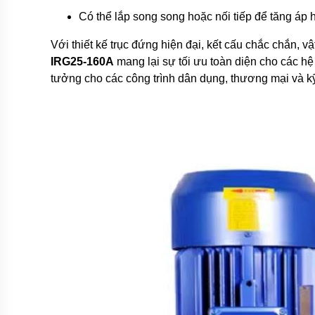
EU
Có thể lắp song song hoặc nối tiếp để tăng áp
Máy
Với thiết kế trục đứng hiện đại, kết cấu chắc chắn, vậ
bơm
ESPA
IRG25-160A
mang lại sự tối ưu toàn diện cho các hệ
-
tưởng cho các công trình dân dụng, thương mại và kỹ 
Tây
Ba
Nha
Máy
bơm
PEDROLLO
-
Italy
Máy
bơm
EBARA
-
Italy
Máy
bơm
STAC
-