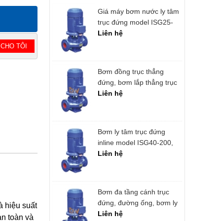
Giá máy bơm nước ly tâm
trục đứng model ISG25-
125 cột áp cao 20m
Liên hệ
 CHO TÔI
Bơm đồng trục thẳng
đứng, bơm lắp thẳng trục
đứng, tăng áp ISG65-125,
Liên hệ
IRG65-125 3kw
Bơm ly tâm trục đứng
inline model ISG40-200,
IRG40-200
Liên hệ
Bơm đa tầng cánh trục
đứng, đường ống, bơm ly
à hiệu suất
tâm trục đứng ISG50-
Liên hệ
an toàn và