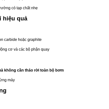
rường có tạp chất nhẹ
ỉ hiệu quả
on carbide hoặc graphite
 động cơ và các bộ phận quay
mà không cần tháo rời toàn bộ bơm
 dừng máy
ợng