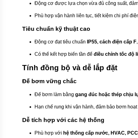
Máy
Động cơ được lựa chọn vừa đủ công suất, đảm
bơm
hóa
chất
Phù hợp vận hành liên tục, tiết kiệm chi phí đi
Bơm
Tiêu chuẩn kỹ thuật cao
định
lượng
Động cơ đạt tiêu chuẩn
IP55, cách điện cấp F
Bơm
dẫn
Có thể kết hợp biến tần để
điều chỉnh tốc độ 
động
từ
Tính đồng bộ và dễ lắp đặt
Máy
bơm
Đế bơm vững chắc
thùng
phuy
Đế bơm làm bằng
gang đúc hoặc thép chịu l
Hãng
máy
Hạn chế rung khi vận hành, đảm bảo bơm hoạt đ
bơm
Dễ tích hợp với các hệ thống
Máy
Bơm
GRUNDFOS
Phù hợp với
hệ thống cấp nước, HVAC, PCC
-