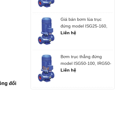
250C, IRG50-250C 5.5kw
Giá bán bơm lùa trục
đứng model ISG25-160,
IRG25-160 động cơ 1.5
Liên hệ
kw
Bơm trục thẳng đứng
model ISG50-100, IRG50-
100, 1.1 kw, Lưu lượng
Liên hệ
12.5 m3/h
ông đổi