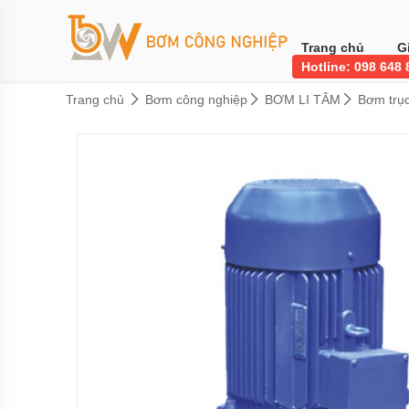
Trang
chủ
Trang chủ
G
Hotline: 098 648
Lĩnh
vực
Trang chủ
Bơm công nghiệp
BƠM LI TÂM
Bơm trụ
áp
dụng
Hệ
thống
phun
sương
Bơm
tăng
áp
biến
tần
Bơm
tăng
áp
điện
tử