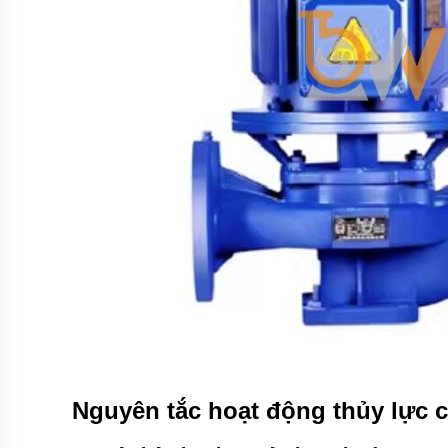
Italy
Máy
bơm
PENTAX
-
Italy
Máy
bơm
MATRA
-
italy
Máy
bơm
SEALAND
-
Italy
Máy
bơm
WILO
-
Nguyên tắc hoạt động thủy lực 
Hàn
Quốc