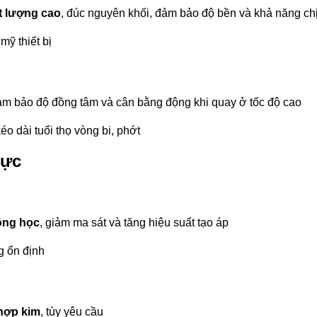
t lượng cao
, đúc nguyên khối, đảm bảo độ bền và khả năng ch
mỹ thiết bị
ảm bảo độ đồng tâm và cân bằng động khi quay ở tốc độ cao
o dài tuổi thọ vòng bi, phớt
lực
ộng học
, giảm ma sát và tăng hiệu suất tạo áp
g ổn định
hợp kim
, tùy yêu cầu