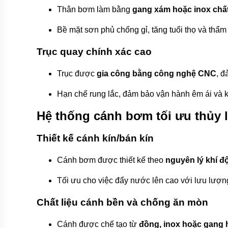
bơm
Thân bơm làm bằng
gang xám hoặc inox chấ
nước
inox
Bề mặt sơn phủ chống gỉ, tăng tuổi thọ và thẩm 
Máy
Trục quay chính xác cao
bơm
họng
súng
Trục được
gia công bằng công nghệ CNC
, đ
Bơm
Hạn chế rung lắc, đảm bảo vận hành êm ái và ké
nồi
hơi,
lò
Hệ thống cánh bơm tối ưu thủy 
hơi
Máy
Thiết kế cánh kín/bán kín
bơm
nước
Cánh bơm được thiết kế theo
nguyên lý khí đ
nóng
Máy
Tối ưu cho việc đẩy nước lên cao với lưu lượn
bơm
bể
Chất liệu cánh bền và chống ăn mòn
bơi
Máy
Cánh được chế tạo từ
đồng, inox hoặc gang 