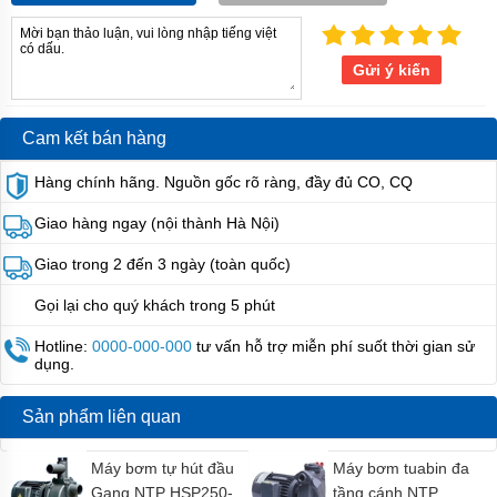
Italy
Máy
bơm
Gửi ý kiến
PENTAX
-
Italy
Cam kết bán hàng
Máy
bơm
Hàng chính hãng. Nguồn gốc rõ ràng, đầy đủ CO, CQ
MATRA
-
Giao hàng ngay (nội thành Hà Nội)
italy
Giao trong 2 đến 3 ngày (toàn quốc)
Máy
bơm
SEALAND
Gọi lại cho quý khách trong 5 phút
-
Italy
Hotline:
0000-000-000
tư vấn hỗ trợ miễn phí suốt thời gian sử
dụng.
Máy
bơm
WILO
Sản phẩm liên quan
-
Hàn
Máy bơm tự hút đầu
Máy bơm tuabin đa
Quốc
Gang NTP HSP250-
tầng cánh NTP