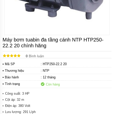
Bơm
tăng
áp
cơ
Bơm
chân
không
Máy bơm tuabin đa tầng cánh NTP HTP250-
Bơm
22.2 20 chính hãng
bán
chân
không
0
Bình luận
Máy
• Mã SP
: HTP250-22.2 20
bơm
ly
• Thương hiệu
:
NTP
tâm
• Bảo hành
: 12 tháng
• Tình trạng
Máy
Còn hàng
bơm
gia
Công suất: 3 HP
đình
Cột áp: 32 m
Máy
Điện áp: 380 Volt
bơm
Lưu lượng: 291 L/ph