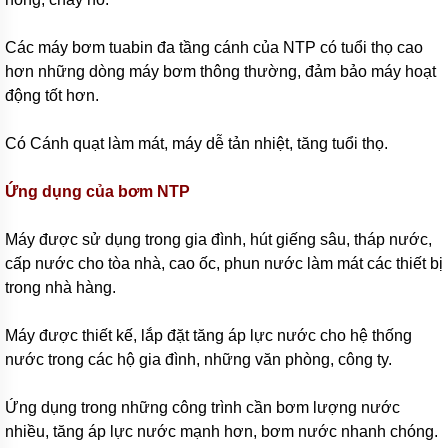
bơm
đa
tầng
Các máy bơm tuabin đa tầng cánh của NTP có tuổi thọ cao
cánh
hơn những dòng máy bơm thông thường, đảm bảo máy hoạt
Máy
động tốt hơn.
bơm
bù
áp
Có Cánh quạt làm mát, máy dễ tản nhiệt, tăng tuổi thọ.
Cứu
Ứng dụng của bơm NTP
hỏa-
chữa
cháy
Máy được sử dụng trong gia đình, hút giếng sâu, tháp nước,
Bơm
cấp nước cho tòa nhà, cao ốc, phun nước làm mát các thiết bị
hố
trong nhà hàng.
móng-
bùn
thải
Máy được thiết kế, lắp đặt tăng áp lực nước cho hệ thống
nước trong các hộ gia đình, những văn phòng, công ty.
Tiểu
cảnh-
đài
Ứng dụng trong những công trình cần bơm lượng nước
phun
nhiều, tăng áp lực nước mạnh hơn, bơm nước nhanh chóng.