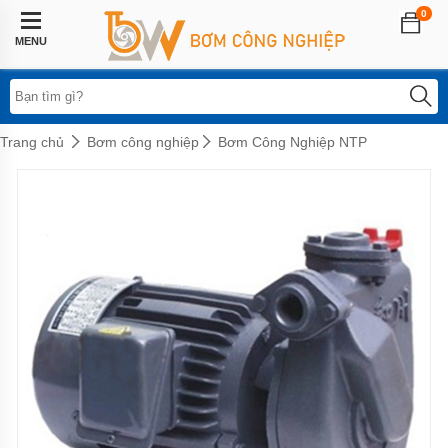
0
Trang
chủ
MENU
Lĩnh
vực
áp
dụng
Trang chủ
Bơm công nghiệp
Bơm Công Nghiệp NTP
Hệ
thống
phun
sương
Bơm
tăng
áp
biến
tần
Bơm
tăng
áp
điện
tử