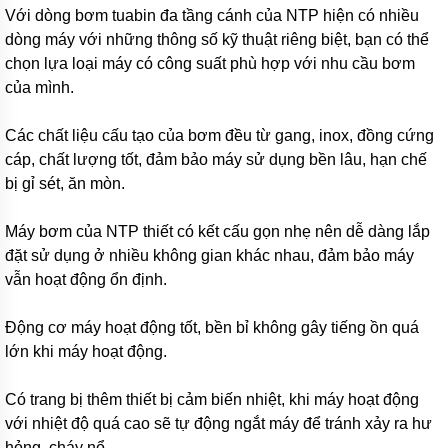
bơm
Với dòng bơm tuabin đa tầng cánh của NTP hiện có nhiều
nước
dòng máy với những thông số kỹ thuật riêng biệt, bạn có thể
inox
chọn lựa loại máy có công suất phù hợp với nhu cầu bơm
Máy
của mình.
bơm
họng
súng
Các chất liệu cấu tạo của bơm đều từ gang, inox, đồng cứng
cáp, chất lượng tốt, đảm bảo máy sử dụng bền lâu, hạn chế
Bơm
bị gỉ sét, ăn mòn.
nồi
hơi,
lò
Máy bơm của NTP thiết có kết cấu gọn nhẹ nên dễ dàng lắp
hơi
đặt sử dụng ở nhiều không gian khác nhau, đảm bảo máy
Máy
vẫn hoạt động ổn định.
bơm
nước
nóng
Động cơ máy hoạt động tốt, bền bỉ không gây tiếng ồn quá
lớn khi máy hoạt động.
Máy
bơm
bể
Có trang bị thêm thiết bị cảm biến nhiệt, khi máy hoạt động
bơi
với nhiệt độ quá cao sẽ tự động ngắt máy để tránh xảy ra hư
Máy
hỏng, cháy nổ.