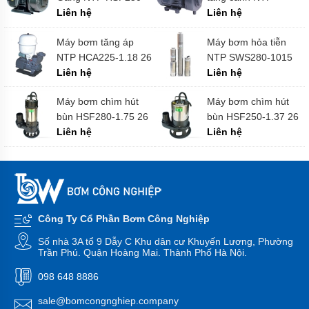
Máy
1.75 20 giá tốt
Liên hệ
HTP250-22.2 26
Liên hệ
bơm
chính hãng
HANIL
-
Máy bơm tăng áp
Máy bơm hỏa tiễn
Hàn
NTP HCA225-1.18 26
NTP SWS280-1015
Quốc
1/4HP giá tốt
Liên hệ
20 (Cánh nhựa) 20
Liên hệ
HP giá tốt
Máy
bơm
Máy bơm chìm hút
Máy bơm chìm hút
HITACHI
bùn HSF280-1.75 26
bùn HSF250-1.37 26
-
giá tốt
Liên hệ
giá tốt
Liên hệ
Japan
Máy
bơm
TSURUMI
-
Japan
Công Ty Cổ Phần Bơm Công Nghiệp
Máy
bơm
Số nhà 3A tổ 9 Dẫy C Khu dân cư Khuyến Lương, Phường
PANASONIC
Trần Phú. Quận Hoàng Mai. Thành Phố Hà Nội.
-
Inđô
098 648 8886
Máy
sale@bomcongnghiep.company