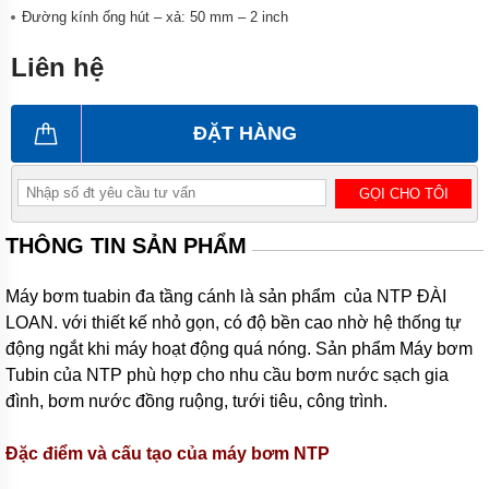
công
nghiệp
Đường kính ống hút – xả: 50 mm – 2 inch
Máy
Liên hệ
bơm
chìm
ĐẶT HÀNG
Máy
bơm
nước
thải
GỌI CHO TÔI
Máy
THÔNG TIN SẢN PHẨM
bơm
giếng
Máy bơm tuabin đa tầng cánh là sản phẩm của NTP ĐÀI
Máy
bơm
LOAN. với thiết kế nhỏ gọn, có độ bền cao nhờ hệ thống tự
giếng
động ngắt khi máy hoạt động quá nóng. Sản phẩm Máy bơm
khoan
Tubin của NTP phù hợp cho nhu cầu bơm nước sạch gia
Bơm
đình, bơm nước đồng ruộng, tưới tiêu, công trình.
lưu
lượng
lớn
Đặc điểm và cấu tạo của máy bơm NTP
Máy