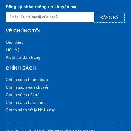
bơm
SHIMIZU
Đăng ký nhận thông tin khuyến mại:
-
Inđô
ĐĂNG KÝ
Máy
bơm
VỀ CHÚNG TÔI
SENA
-
Giới thiệu
Việt
Nam
Liên hệ
Kiểm tra đơn hàng
Máy
bơm
CHÍNH SÁCH
SELTON-
Việt
Nam
Chính sách thanh toán
Chính sách vận chuyển
Máy
bơm
Chính sách đổi trả
SHINIL
Chính sách bảo hành
Việt
Nam
Chính sách xử lý khiếu nại
Máy
bơm
TIẾN
© 2020 - 2026 Bản quyền
thiết kế web
thuộc về: