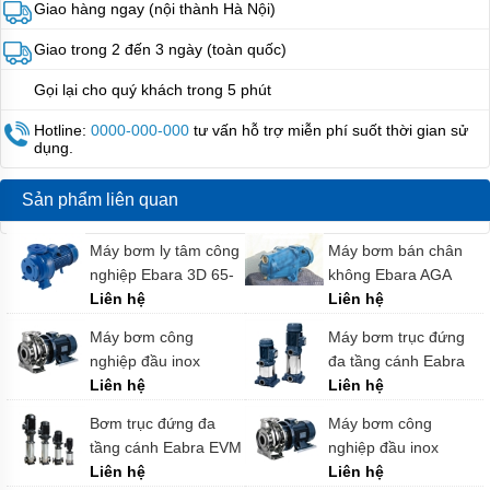
Italy
Giao hàng ngay (nội thành Hà Nội)
Máy
Giao trong 2 đến 3 ngày (toàn quốc)
bơm
PENTAX
Gọi lại cho quý khách trong 5 phút
-
Italy
Hotline:
0000-000-000
tư vấn hỗ trợ miễn phí suốt thời gian sử
dụng.
Máy
bơm
MATRA
Sản phẩm liên quan
-
italy
Máy bơm ly tâm công
Máy bơm bán chân
Máy
nghiệp Ebara 3D 65-
không Ebara AGA
bơm
160/9.2 chính hãng
Liên hệ
0.75M chính hãng
Liên hệ
SEALAND
-
Italy
Máy bơm công
Máy bơm trục đứng
nghiệp đầu inox
đa tầng cánh Eabra
Máy
Ebara 3M 50-125/3.0
Liên hệ
CVM B/25 chính hãng
Liên hệ
bơm
chính hãng
WILO
Bơm trục đứng đa
Máy bơm công
-
Hàn
tầng cánh Eabra EVM
nghiệp đầu inox
Quốc
45 4-0F5/15 chính
Liên hệ
Ebara 3M 50-200/9.2
Liên hệ