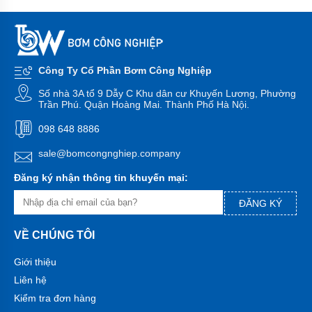
hãng
chính hãng
Máy
bơm
HANIL
-
Hàn
Quốc
Công Ty Cổ Phần Bơm Công Nghiệp
Máy
Số nhà 3A tổ 9 Dẫy C Khu dân cư Khuyến Lương, Phường
bơm
Trần Phú. Quận Hoàng Mai. Thành Phố Hà Nội.
HITACHI
-
098 648 8886
Japan
sale@bomcongnghiep.company
Máy
bơm
Đăng ký nhận thông tin khuyến mại:
TSURUMI
-
ĐĂNG KÝ
Japan
Máy
VỀ CHÚNG TÔI
bơm
PANASONIC
Giới thiệu
-
Inđô
Liên hệ
Kiểm tra đơn hàng
Máy