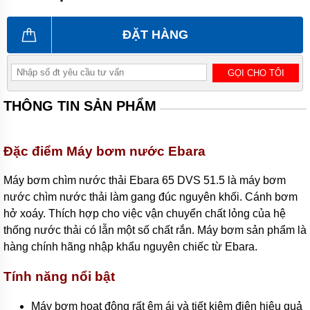
công
nghiệp
ĐẶT HÀNG
Máy
bơm
chìm
GỌI CHO TÔI
Máy
bơm
THÔNG TIN SẢN PHẨM
nước
thải
Máy
Đặc điểm Máy bơm nước Ebara
bơm
giếng
Máy bơm chìm nước thải Ebara 65 DVS 51.5 là máy bơm
Máy
nước chìm nước thải làm gang đúc nguyên khối. Cánh bơm
bơm
giếng
hở xoáy. Thích hợp cho việc vận chuyển chất lỏng của hệ
khoan
thống nước thải có lẫn một số chất rắn. Máy bơm sản phẩm là
hàng chính hãng nhập khẩu nguyên chiếc từ Ebara.
Bơm
lưu
lượng
Tính năng nổi bật
lớn
Máy bơm hoạt động rất êm ái và tiết kiệm điện hiệu quả
Máy