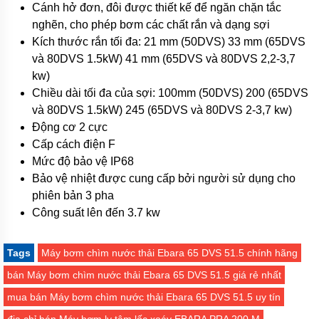
Máy
Cánh hở đơn, đôi được thiết kế để ngăn chặn tắc
bơm
hóa
nghẽn, cho phép bơm các chất rắn và dạng sợi
chất
Kích thước rắn tối đa: 21 mm (50DVS) 33 mm (65DVS
và 80DVS 1.5kW) 41 mm (65DVS và 80DVS 2,2-3,7
Bơm
định
kw)
lượng
Chiều dài tối đa của sợi: 100mm (50DVS) 200 (65DVS
và 80DVS 1.5kW) 245 (65DVS và 80DVS 2-3,7 kw)
Bơm
dẫn
Động cơ 2 cực
động
Cấp cách điện F
từ
Mức độ bảo vệ IP68
Máy
Bảo vệ nhiệt được cung cấp bởi người sử dụng cho
bơm
thùng
phiên bản 3 pha
phuy
Công suất lên đến 3.7 kw
Hãng
máy
Tags
Máy bơm chìm nước thải Ebara 65 DVS 51.5 chính hãng
bơm
bán Máy bơm chìm nước thải Ebara 65 DVS 51.5 giá rẻ nhất
Máy
Bơm
mua bán Máy bơm chìm nước thải Ebara 65 DVS 51.5 uy tín
GRUNDFOS
-
địa chỉ bán Máy bơm ly tâm lốc xoáy EBARA PRA 200 M