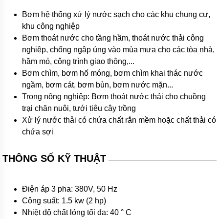
bơm
đa
Bơm hệ thống xử lý nước sạch cho các khu chung cư,
tầng
khu công nghiệp
cánh
Bơm thoát nước cho tầng hầm, thoát nước thải công
Máy
nghiệp, chống ngập úng vào mùa mưa cho các tòa nhà,
bơm
bù
hầm mỏ, công trình giao thông,...
áp
Bơm chìm, bơm hố móng, bơm chìm khai thác nước
ngầm, bơm cát, bơm bùn, bơm nước mặn...
Cứu
hỏa-
Trong nông nghiệp: Bơm thoát nước thải cho chuồng
chữa
trại chăn nuôi, tưới tiêu cây trồng
cháy
Xử lý nước thải có chứa chất rắn mềm hoặc chất thải có
Bơm
chứa sợi
hố
móng-
bùn
THÔNG SỐ KỸ THUẬT
thải
Tiểu
cảnh-
Điện áp 3 pha: 380V, 50 Hz
đài
Công suất: 1.5 kw (2 hp)
phun
Nhiệt độ chất lỏng tối đa: 40 ° C