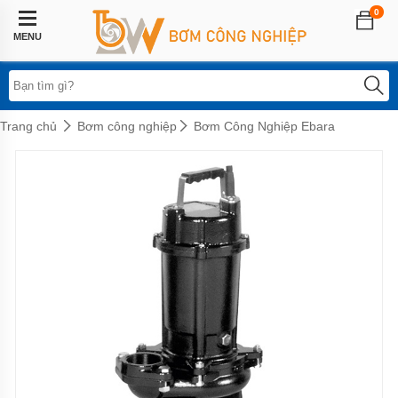
0
Trang
chủ
MENU
Lĩnh
vực
áp
dụng
Trang chủ
Bơm công nghiệp
Bơm Công Nghiệp Ebara
Hệ
thống
phun
sương
Bơm
tăng
áp
biến
tần
Bơm
tăng
áp
điện
tử