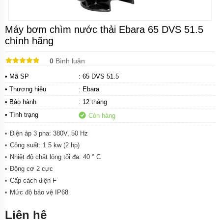
Bơm
tăng
áp
cơ
Máy bơm chìm nước thải Ebara 65 DVS 51.5
chính hãng
Bơm
chân
0
Bình luận
không
• Mã SP
: 65 DVS 51.5
Bơm
bán
• Thương hiệu
:
Ebara
chân
• Bảo hành
: 12 tháng
không
• Tình trạng
Còn hàng
Máy
bơm
Điện áp 3 pha: 380V, 50 Hz
ly
tâm
Công suất: 1.5 kw (2 hp)
Nhiệt độ chất lỏng tối đa: 40 ° C
Máy
Động cơ 2 cực
bơm
gia
Cấp cách điện F
đình
Mức độ bảo vệ IP68
Máy
Liên hệ
bơm