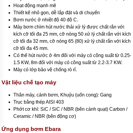
bơm
Hoạt động mạnh mẽ
nước
Thiết kế nhỏ gọn, dễ lắp đặt và di chuyển
inox
Bơm nước ở nhiệt độ 40 độ C.
Máy
Máy bơm chìm hút nước thải xử lý được chất rắn với
bơm
kích cỡ tối đa 25 mm, cỡ nòng 50 xử lý chất rắn với kích
họng
súng
cỡ tối đa 32 mm, cỡ nòng 65 (80) xử lý chất rắn với kích
cỡ tối đa 45 mm.
Bơm
nồi
Có thể hút nước ở 4m đối với máy có công suất từ 0.25-
hơi,
1.5 KW, 8m đối với máy có công suất từ 2.2-3.7 KW.
lò
hơi
Máy có lớp bảo vệ chống rò rỉ.
Máy
Vật liệu chế tạo máy
bơm
nước
nóng
Thân máy, cánh bơm, Khuỷu (uốn cong): Gang
Trục bằng thép AISI 403
Máy
Phớt cơ khí: SiC / SiC / NBR (bên cánh quạt) Carbon /
bơm
bể
Ceramic / NBR (bên động cơ)
bơi
Ứng dụng bơm Ebara
Máy