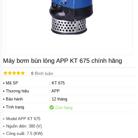
Bơm
tăng
áp
cơ
Bơm
chân
không
Bơm
bán
chân
Máy bơm bùn lỏng APP KT 675 chính hãng
không
0
Bình luận
Máy
bơm
• Mã SP
: KT 675
ly
tâm
• Thương hiệu
:
APP
• Bảo hành
: 12 tháng
Máy
bơm
• Tình trạng
Còn hàng
gia
đình
Model APP KT 675
Nguồn điện: 380 (V)
Máy
bơm
Công suất: 7.5 (KW)