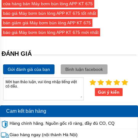
cửa hàng bán Máy bơm bùn lỏng APP KT 675
EU
báo giá Máy bơm bùn lỏng APP KT 675 tốt nhất
Máy
bơm
bán giảm giá Máy bơm bùn lỏng APP KT 675
ESPA
-
báo giá Máy bơm bùn lỏng APP KT 675 mới nhất
Tây
Ba
Nha
ĐÁNH GIÁ
Máy
bơm
PEDROLLO
Gửi đánh giá của bạn
Bình luận facebook
-
Italy
Máy
Gửi ý kiến
bơm
EBARA
-
Italy
Cam kết bán hàng
Máy
Hàng chính hãng. Nguồn gốc rõ ràng, đầy đủ CO, CQ
bơm
STAC
-
Giao hàng ngay (nội thành Hà Nội)