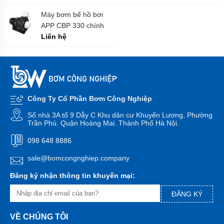
Máy
bơm
Máy bơm bể hồ bơi
HANIL
APP CBP 330 chính
-
hãng
Liên hệ
Hàn
Quốc
Máy
bơm
HITACHI
-
Japan
Công Ty Cổ Phần Bơm Công Nghiệp
Máy
Số nhà 3A tổ 9 Dẫy C Khu dân cư Khuyến Lương, Phường
bơm
Trần Phú. Quận Hoàng Mai. Thành Phố Hà Nội.
TSURUMI
-
098 648 8886
Japan
sale@bomcongnghiep.company
Máy
bơm
Đăng ký nhận thông tin khuyến mại:
PANASONIC
-
ĐĂNG KÝ
Inđô
Máy
VỀ CHÚNG TÔI