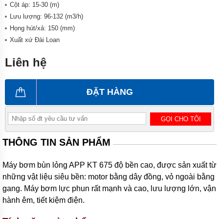
công
Cột áp: 15-30 (m)
nghiệp
Lưu lượng: 96-132 (m3/h)
Máy
Họng hút/xả: 150 (mm)
bơm
Xuất xứ Đài Loan
chìm
Máy
Liên hệ
bơm
nước
thải
ĐẶT HÀNG
Máy
bơm
giếng
GỌI CHO TÔI
Máy
THÔNG TIN SẢN PHẨM
bơm
giếng
khoan
Máy bơm bùn lỏng APP KT 675 độ bền cao, được sản xuất từ
Bơm
những vật liệu siêu bền: motor bằng dây đồng, vỏ ngoài bằng
lưu
gang. Máy bơm lực phun rất mạnh và cao, lưu lượng lớn, vận
lượng
lớn
hành êm, tiết kiệm điện.
Máy