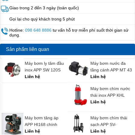
Italy
Giao trong 2 đến 3 ngày (toàn quốc)
Máy
bơm
Gọi lại cho quý khách trong 5 phút
PENTAX
-
Hotline:
098 648 8886
tư vấn hỗ trợ miễn phí suốt thời gian sử
Italy
dụng.
Máy
bơm
Sản phẩm liên quan
MATRA
-
italy
Máy bơm ly tâm đầu
Máy bơm nước đa
inox APP SW 120S
tầng cánh APP MT 43
Máy
chính hãng
Liên hệ
chính hãng
Liên hệ
bơm
SEALAND
-
Máy bơm chìm nước
Italy
thải inox APP KHL
30T chính hãng
Liên hệ
Máy
bơm
WILO
Máy bơm tăng áp
Máy bơm chìm thải
-
Hàn
APP HI168 chính
sạch APP SV-
Quốc
hãng
Liên hệ
750/750T chính hãng
Liên hệ