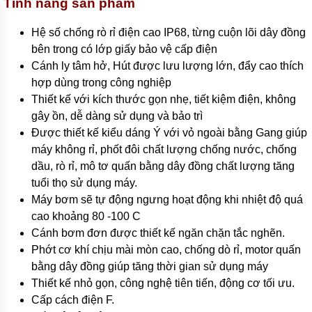
Tính năng sản phẩm
bơm
nước
inox
Hệ số chống rò rỉ điện cao IP68, từng cuộn lõi dây đồng
bên trong có lớp giấy bảo vệ cấp điện
Máy
Cánh ly tâm hở, Hút được lưu lượng lớn, đẩy cao thích
bơm
họng
hợp dùng trong công nghiệp
súng
Thiết kế với kích thước gọn nhẹ, tiết kiệm điện, không
gây ồn, dễ dàng sử dụng và bảo trì
Bơm
nồi
Được thiết kế kiểu dáng Ý với vỏ ngoài bằng Gang giúp
hơi,
máy không rỉ, phốt đôi chất lượng chống nước, chống
lò
hơi
dầu, rò rỉ, mô tơ quấn bằng dây đồng chất lượng tăng
tuổi thọ sử dụng máy.
Máy
bơm
Máy bơm sẽ tự động ngưng hoạt động khi nhiệt độ quá
nước
cao khoảng 80 -100 C
nóng
Cánh bơm đơn được thiết kế ngăn chặn tắc nghẽn.
Máy
Phớt cơ khí chịu mài mòn cao, chống dò rỉ, motor quấn
bơm
bằng dây đồng giúp tăng thời gian sử dụng máy
bể
bơi
Thiết kế nhỏ gọn, công nghệ tiên tiến, động cơ tối ưu.
Cấp cách điện F.
Máy