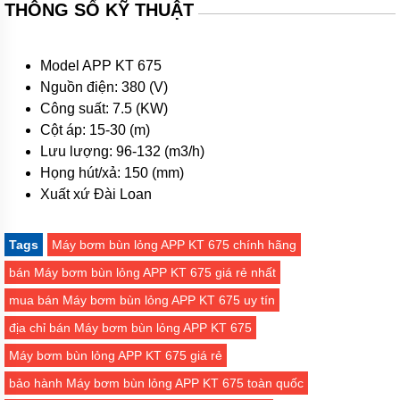
Máy
THÔNG SỐ KỸ THUẬT
bơm
hóa
chất
Model APP KT 675
Bơm
Nguồn điện: 380 (V)
định
lượng
Công suất: 7.5 (KW)
Cột áp: 15-30 (m)
Bơm
Lưu lượng: 96-132 (m3/h)
dẫn
động
Họng hút/xả: 150 (mm)
từ
Xuất xứ Đài Loan
Máy
bơm
thùng
Tags
Máy bơm bùn lỏng APP KT 675 chính hãng
phuy
bán Máy bơm bùn lỏng APP KT 675 giá rẻ nhất
Hãng
mua bán Máy bơm bùn lỏng APP KT 675 uy tín
máy
bơm
địa chỉ bán Máy bơm bùn lỏng APP KT 675
Máy bơm bùn lỏng APP KT 675 giá rẻ
Máy
Bơm
bảo hành Máy bơm bùn lỏng APP KT 675 toàn quốc
GRUNDFOS
-