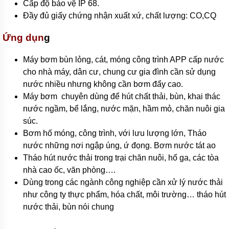
Cấp độ bảo vệ IP 68.
bơm
đa
Đầy đủ giấy chứng nhận xuất xứ, chất lượng: CO,CQ
tầng
cánh
Ứng dụn
g
Máy
bơm
Máy bơm bùn lỏng, cát, móng công trình APP cấp nước
bù
cho nhà máy, dân cư, chung cư gia đình cần sử dụng
áp
nước nhiều nhưng không cần bơm đẩy cao.
Cứu
Máy bơm chuyên dùng để hút chất thải, bùn, khai thác
hỏa-
chữa
nước ngầm, bể lắng, nước mặn, hầm mỏ, chăn nuôi gia
cháy
súc.
Bơm hố móng, công trình, với lưu lượng lớn, Tháo
Bơm
hố
nước những nơi ngập úng, ứ đọng. Bơm nước tát ao
móng-
Tháo hút nước thải trong trại chăn nuôi, hố ga, các tòa
bùn
thải
nhà cao ốc, văn phòng….
Dùng trong các ngành công nghiệp cần xử lý nước thải
Tiểu
cảnh-
như công ty thực phẩm, hóa chất, môi trường… tháo hút
đài
nước thải, bùn nói chung
phun