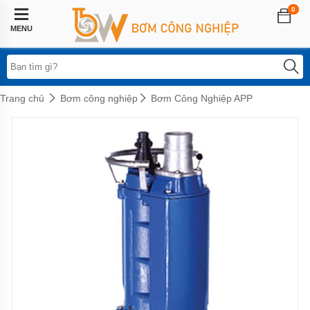
0
Trang
chủ
MENU
Lĩnh
vực
áp
dụng
Trang chủ
Bơm công nghiệp
Bơm Công Nghiệp APP
Hệ
thống
phun
sương
Bơm
tăng
áp
biến
tần
Bơm
tăng
áp
điện
tử